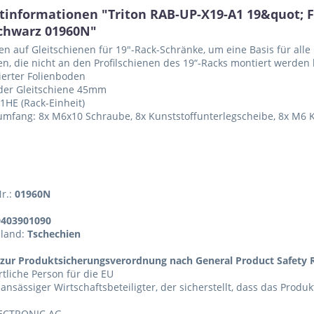
tinformationen "Triton RAB-UP-X19-A1 19&quot; 
schwarz 01960N"
n auf Gleitschienen für 19"-Rack-Schränke, um eine Basis für all
en, die nicht an den Profilschienen des 19“-Racks montiert werden
ierter Folienboden
der Gleitschiene 45mm
1HE (Rack-Einheit)
umfang: 8x M6x10 Schraube, 8x Kunststoffunterlegscheibe, 8x M6 
Nr.:
01960N
9403901090
sland:
Tschechien
zur Produktsicherungsverordnung nach General Product Safety R
tliche Person für die EU
 ansässiger Wirtschaftsbeteiligter, der sicherstellt, dass das Produ
ECTRONIC AG