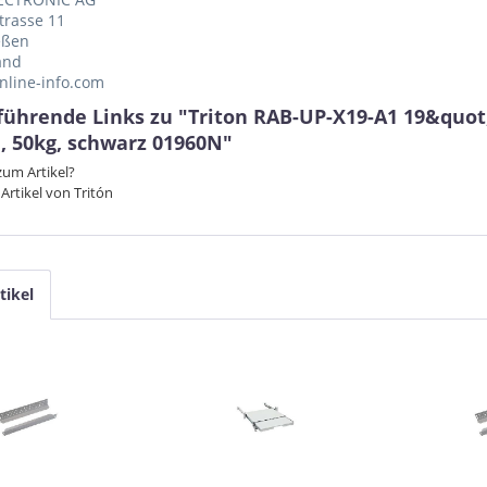
trasse 11
eßen
and
nline-info.com
führende Links zu "Triton RAB-UP-X19-A1 19&quot
 50kg, schwarz 01960N"
um Artikel?
Artikel von Tritón
tikel