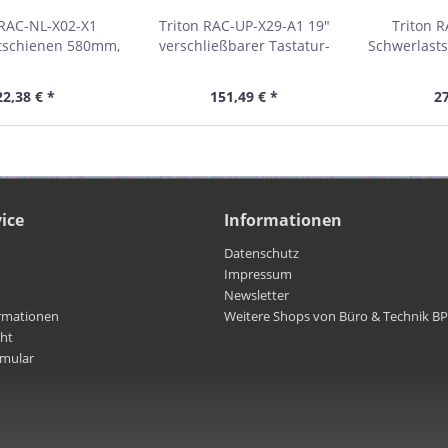
 RAC-NL-X02-X1
Triton RAC-UP-X29-A1 19"
Triton 
tschienen 580mm,
verschließbarer Tastatur-
Schwerlast
m Schranktiefe,
und Mauseinschub, grau
für 1000m
au 01903A
01959
gra
22,38 € *
151,49 € *
27
ice
Informationen
Datenschutz
Impressum
Newsletter
rmationen
Weitere Shops von Büro & Technik B
cht
rmular