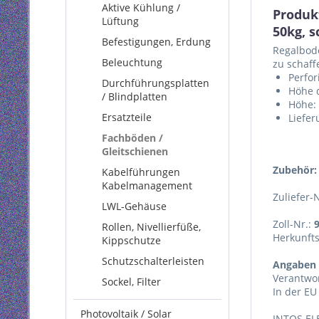
Aktive Kühlung /
Produk
Lüftung
50kg, 
Befestigungen, Erdung
Regalbode
Beleuchtung
zu schaff
Perfor
Durchführungsplatten
Höhe 
/ Blindplatten
Höhe: 
Ersatzteile
Liefer
Fachböden /
Gleitschienen
Zubehör:
Kabelführungen
Kabelmanagement
Zuliefer-
LWL-Gehäuse
Zoll-Nr.:
Rollen, Nivellierfüße,
Herkunft
Kippschutze
Schutzschalterleisten
Angaben 
Verantwor
Sockel, Filter
In der EU
Photovoltaik / Solar
INTOS EL