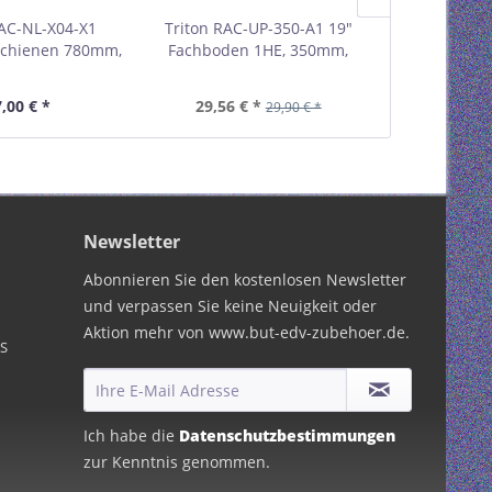
RAC-NL-X04-X1
Triton RAC-UP-350-A1 19"
Triton RAC-
schienen 780mm,
Fachboden 1HE, 350mm,
Fachboden
m Schranktiefe,
40kg, grau 01953B
40kg, g
u 01903B
,00 € *
29,56 € *
33,83 €
29,90 € *
Newsletter
Abonnieren Sie den kostenlosen Newsletter
und verpassen Sie keine Neuigkeit oder
Aktion mehr von www.but-edv-zubehoer.de.
PS
Ich habe die
Datenschutzbestimmungen
zur Kenntnis genommen.