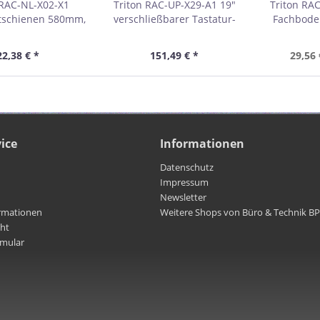
 RAC-NL-X02-X1
Triton RAC-UP-X29-A1 19"
Triton RA
tschienen 580mm,
verschließbarer Tastatur-
Fachbode
m Schranktiefe,
und Mauseinschub, grau
40kg, 
au 01903A
01959
22,38 € *
151,49 € *
29,56 
ice
Informationen
Datenschutz
Impressum
Newsletter
rmationen
Weitere Shops von Büro & Technik B
cht
rmular