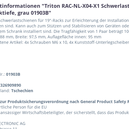
tinformationen "Triton RAC-NL-X04-X1 Schwerla
ktiefe, grau 01903B"
Schwerlastschienen für 19"-Racks zur Erleichterung der Installation
n sind. Kann auch zum Stützen und Stabilisieren von Geräten od
nem Schrank installiert sind. Die Tragfähigkeit von 1 Paar beträgt 10
88 mm, Breite: 97,5 mm, Auflagefläche innen: 95 mm
tene Artikel: 4x Schrauben M6 x 10, 4x Kunststoff-Unterlegscheibe
Nr.:
01903B
7326909890
sland:
Tschechien
zur Produktsicherungsverordnung nach General Product Safety R
tliche Person für die EU
 ansässiger Wirtschaftsbeteiligter, der sicherstellt, dass das Produ
ECTRONIC AG
trasse 11