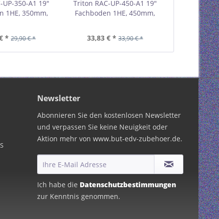
C-UP-350-A1 19"
Triton RAC-UP-450-A1 19"
Triton RA
n 1HE, 350mm,
Fachboden 1HE, 450mm,
Schwerlasts
grau 01953B
40kg, grau 01953C
für 800mm 
schwar
€ *
33,83 € *
22,
29,90 € *
33,90 € *
Newsletter
Abonnieren Sie den kostenlosen Newsletter
und verpassen Sie keine Neuigkeit oder
Aktion mehr von www.but-edv-zubehoer.de.
PS
Ich habe die
Datenschutzbestimmungen
zur Kenntnis genommen.