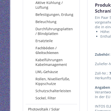
Aktive Kühlung /
Produk
Lüftung
Schran
Befestigungen, Erdung
Ein Paar 
Beleuchtung
vorgesehe
die in ei
Durchführungsplatten
Höhe: 
/ Blindplatten
Enthal
Ersatzteile
Fachböden /
Gleitschienen
Zubehör:
Kabelführungen
Zuliefer-
Kabelmanagement
LWL-Gehäuse
Zoll-Nr.:
Herkunft
Rollen, Nivellierfüße,
Kippschutze
Angaben 
Schutzschalterleisten
Verantwor
In der EU
Sockel, Filter
INTOS EL
Photovoltaik / Solar
Siemenss