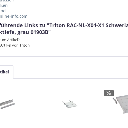
eßen
and
nline-info.com
führende Links zu "Triton RAC-NL-X04-X1 Schwer
ktiefe, grau 01903B"
um Artikel?
Artikel von Tritón
tikel