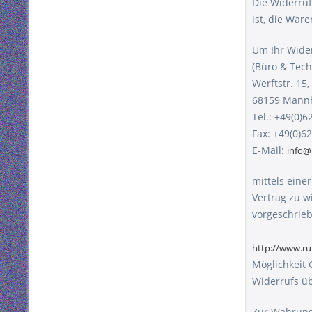
Die Widerruf
ist, die War
Um Ihr Wide
(Büro & Tech
Werftstr. 15,
68159 Mann
Tel.: +49(0)
Fax: +49(0)6
E-Mail:
info@
mittels einer
Vertrag zu w
vorgeschrieb
http://www.r
Möglichkeit 
Widerrufs üb
Zur Wahrung 