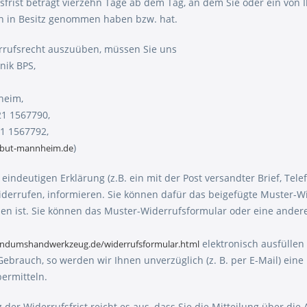
sfrist beträgt vierzehn Tage ab dem Tag, an dem Sie oder ein von I
en in Besitz genommen haben bzw. hat.
rrufsrecht auszuüben, müssen Sie uns
nik BPS,
heim,
621 1567790,
21 1567792,
)
but-mannheim.de
 eindeutigen Erklärung (z.B. ein mit der Post versandter Brief, Tel
iderrufen, informieren. Sie können dafür das beigefügte Muster-W
en ist. Sie können das Muster-Widerrufsformular oder eine ander
elektronisch ausfüllen
undumshandwerkzeug.de/widerrufsformular.html
Gebrauch, so werden wir Ihnen unverzüglich (z. B. per E-Mail) ein
ermitteln.
der Widerrufsfrist reicht es aus, dass Sie die Mitteilung über di