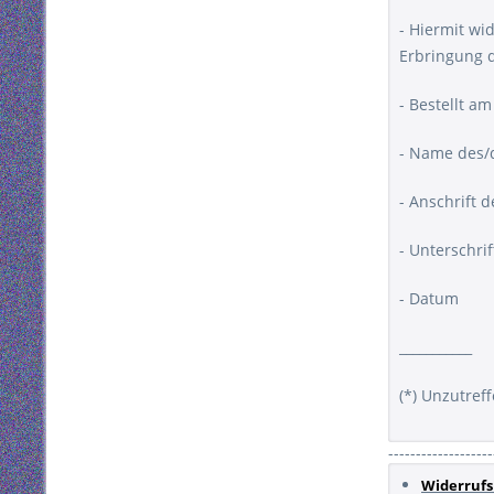
- Hiermit wi
Erbringung d
- Bestellt am
- Name des/
- Anschrift 
- Unterschrif
- Datum
___________
(*) Unzutref
-------------------
Widerrufs