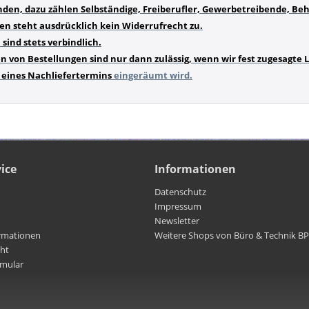
den, dazu zählen Selbständige, Freiberufler, Gewerbetreibende, Be
en steht ausdrücklich kein Widerrufrecht zu.
sind stets verbindlich.
n von Bestellungen sind nur dann zulässig, wenn wir fest zugesagte
eines Nachliefertermins
eingeräumt wird.
ice
Informationen
Datenschutz
Impressum
Newsletter
rmationen
Weitere Shops von Büro & Technik B
cht
rmular