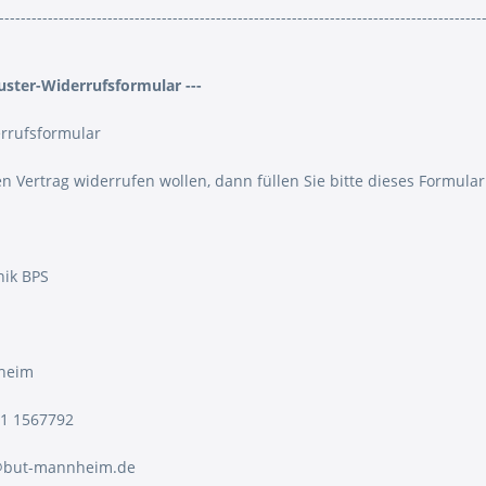
-----------------------------------------------------------------------------------------
uster-Widerrufsformular ---
rrufsformular
n Vertrag widerrufen wollen, dann füllen Sie bitte dieses Formular
nik BPS
heim
21 1567792
o@but-mannheim.de