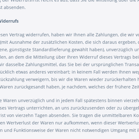
st absenden.
Widerrufs
sen Vertrag widerrufen, haben wir Ihnen alle Zahlungen, die wir v
 (mit Ausnahme der zusätzlichen Kosten, die sich daraus ergeben, d
ne, günstigste Standardlieferung gewählt haben), unverzüglich 
en, an dem die Mitteilung über Ihren Widerruf dieses Vertrags be
r dasselbe Zahlungsmittel, das Sie bei der ursprünglichen Transak
cklich etwas anderes vereinbart; in keinem Fall werden Ihnen we
ückzahlung verweigern, bis wir die Waren wieder zurückerhalten 
 Waren zurückgesandt haben, je nachdem, welches der frühere Zeit
e Waren unverzüglich und in jedem Fall spätestens binnen vierz
ses Vertrags unterrichten, an uns zurückzusenden oder zu übergebe
rist von vierzehn Tagen absenden. Sie tragen die unmittelbaren 
en Wertverlust der Waren nur aufkommen, wenn dieser Wertverlust
en und Funktionsweise der Waren nicht notwendigen Umgang mit i