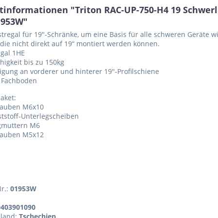
tinformationen "Triton RAC-UP-750-H4 19 Schwerl
1953W"
tregal für 19"-Schränke, um eine Basis für alle schweren Geräte 
 die nicht direkt auf 19“ montiert werden können.
egal 1HE
higkeit bis zu 150kg
igung an vorderer und hinterer 19"-Profilschiene
r Fachboden
aket:
rauben M6x10
tstoff-Unterlegscheiben
igmuttern M6
rauben M5x12
Nr.:
01953W
9403901090
sland:
Tschechien