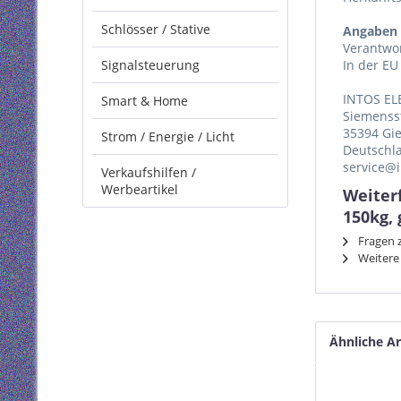
Schlösser / Stative
Angaben 
Verantwor
Signalsteuerung
In der EU
INTOS EL
Smart & Home
Siemenss
35394 Gi
Strom / Energie / Licht
Deutschl
service@i
Verkaufshilfen /
Werbeartikel
Weiter
150kg,
Fragen z
Weitere 
Ähnliche Ar