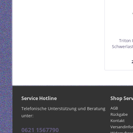
Triton
Schwerlas
für 800m
gr
Service Hotline
Shop Serv
AGB
Telefonische Unterstützung und Beratung
Rückgabe
unter:
Kontakt
Versandinfo
0621 1567790
Widerrufsre