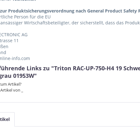
zur Produktsicherungsverordnung nach General Product Safety R
tliche Person für die EU
 ansässiger Wirtschaftsbeteiligter, der sicherstellt, dass das Produ
ECTRONIC AG
trasse 11
eßen
and
nline-info.com
führende Links zu "Triton RAC-UP-750-H4 19 Schw
 grau 01953W"
um Artikel?
Artikel von _
tikel