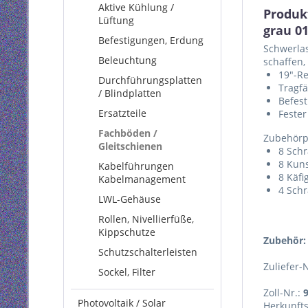
Aktive Kühlung /
Produk
Lüftung
grau 0
Befestigungen, Erdung
Schwerlas
Beleuchtung
schaffen,
19"-R
Durchführungsplatten
Tragfä
/ Blindplatten
Befest
Ersatzteile
Feste
Fachböden /
Zubehörp
Gleitschienen
8 Sch
8 Kuns
Kabelführungen
8 Käf
Kabelmanagement
4 Sch
LWL-Gehäuse
Rollen, Nivellierfüße,
Kippschutze
Zubehör:
Schutzschalterleisten
Zuliefer-
Sockel, Filter
Zoll-Nr.:
Photovoltaik / Solar
Herkunft