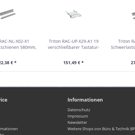
 RAC-NL-X02-X1
Triton RAC-UP-X29-A1 19
Triton 
tschienen 580mm,
verschließbarer Tastatur-
Schwerlast
m Schranktiefe,
und Mauseinschub, grau
für 1000m
au 01903A
01959
gra
22,38 € *
151,49 € *
27
ice
Informationen
Datenschutz
Impressum
Newsletter
rmationen
Weitere Shops von Büro & Technik B
cht