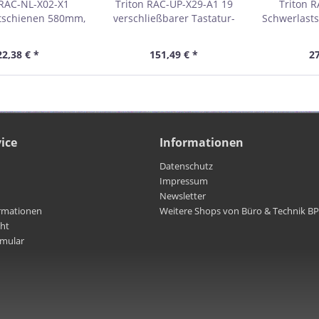
 RAC-NL-X02-X1
Triton RAC-UP-X29-A1 19
Triton 
tschienen 580mm,
verschließbarer Tastatur-
Schwerlast
m Schranktiefe,
und Mauseinschub, grau
für 1000m
au 01903A
01959
gra
22,38 € *
151,49 € *
27
ice
Informationen
Datenschutz
Impressum
Newsletter
rmationen
Weitere Shops von Büro & Technik B
cht
rmular