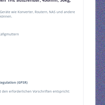
den 1HE ausziehbar, 450mm, 30kg,
e Geräte wie Konverter, Routern, NAS und andere
 können.
Käfigmuttern
egulation (GPSR)
kt den erforderlichen Vorschriften entspricht: