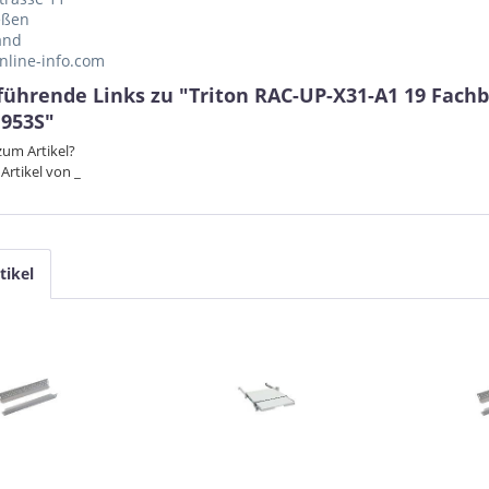
eßen
and
nline-info.com
führende Links zu "Triton RAC-UP-X31-A1 19 Fach
1953S"
um Artikel?
Artikel von _
tikel