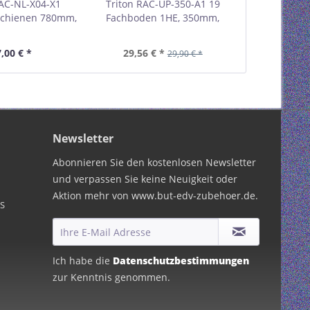
RAC-NL-X04-X1
Triton RAC-UP-350-A1 19
Triton RAC
schienen 780mm,
Fachboden 1HE, 350mm,
Fachboden
m Schranktiefe,
40kg, grau 01953B
40kg, g
u 01903B
,00 € *
29,56 € *
33,83 €
29,90 € *
Newsletter
Abonnieren Sie den kostenlosen Newsletter
und verpassen Sie keine Neuigkeit oder
Aktion mehr von www.but-edv-zubehoer.de.
PS
Ich habe die
Datenschutzbestimmungen
zur Kenntnis genommen.