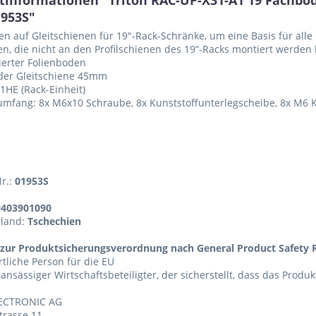
tinformationen "Triton RAC-UP-X31-A1 19 Fachbo
1953S"
n auf Gleitschienen für 19"-Rack-Schränke, um eine Basis für all
en, die nicht an den Profilschienen des 19“-Racks montiert werden
ierter Folienboden
der Gleitschiene 45mm
1HE (Rack-Einheit)
umfang: 8x M6x10 Schraube, 8x Kunststoffunterlegscheibe, 8x M6 
Nr.:
01953S
9403901090
sland:
Tschechien
zur Produktsicherungsverordnung nach General Product Safety R
tliche Person für die EU
 ansässiger Wirtschaftsbeteiligter, der sicherstellt, dass das Produ
ECTRONIC AG
trasse 11