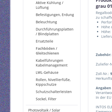
Produk
Aktive Kühlung /
grau 0
Lüftung
Regalbode
Befestigungen, Erdung
zu schaff
Beleuchtung
Perfor
Höhe 
Durchführungsplatten
Höhe: 
/ Blindplatten
Liefer
Ersatzteile
Fachböden /
Gleitschienen
Zubehör:
Kabelführungen
Zuliefer-
Kabelmanagement
LWL-Gehäuse
Zoll-Nr.:
Herkunft
Rollen, Nivellierfüße,
Kippschutze
Angaben 
Schutzschalterleisten
Verantwor
In der EU
Sockel, Filter
INTOS EL
Photovoltaik / Solar
Siemenss