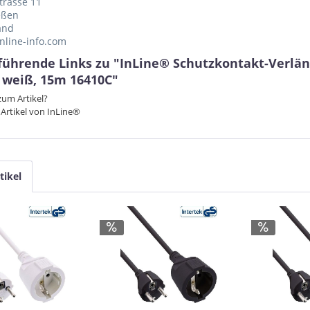
trasse 11
eßen
and
nline-info.com
führende Links zu "InLine® Schutzkontakt-Verlän
, weiß, 15m 16410C"
um Artikel?
Artikel von InLine®
tikel