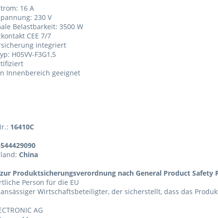
trom: 16 A
pannung: 230 V
le Belastbarkeit: 3500 W
kontakt CEE 7/7
sicherung integriert
typ: H05VV-F3G1,5
ifiziert
en Innenbereich geeignet
Nr.:
16410C
8544429090
sland:
China
zur Produktsicherungsverordnung nach General Product Safety R
tliche Person für die EU
 ansässiger Wirtschaftsbeteiligter, der sicherstellt, dass das Produ
ECTRONIC AG