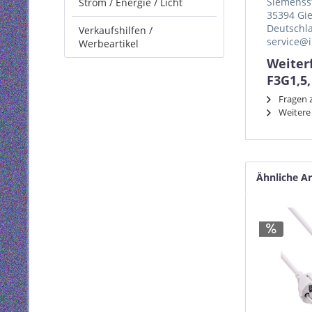
Siemenss
Strom / Energie / Licht
35394 Gi
Deutschl
Verkaufshilfen /
service@i
Werbeartikel
Weiter
F3G1,5
Fragen z
Weitere 
Ähnliche Ar