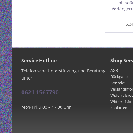
InLine®
Verlängeru
H05VV-F
5,3
Service Hotline
Shop Serv
AGB
Telefonische Unterstützung und Beratung
Rückgabe
unter:
Kontakt
Versandinfo
0621 1567790
Widerrufsre
Widerrufsfo
Mon-Fri, 9:00 – 17:00 Uhr
Zahlarten