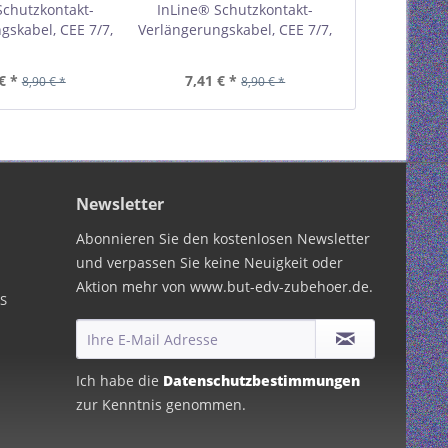
Schutzkontakt-
InLine® Schutzkontakt-
InLine® Sc
gskabel, CEE 7/7,
Verlängerungskabel, CEE 7/7,
Verlängerungs
,5, schwarz, 3m
H05VV-F3G1,5, weiß, 3m
H05VV-F3G1,
16403
16403W
1
€ *
7,41 € *
11,92 €
8,90 € *
8,90 € *
Newsletter
Abonnieren Sie den kostenlosen Newsletter
und verpassen Sie keine Neuigkeit oder
Aktion mehr von www.but-edv-zubehoer.de.
PS
Ich habe die
Datenschutzbestimmungen
zur Kenntnis genommen.