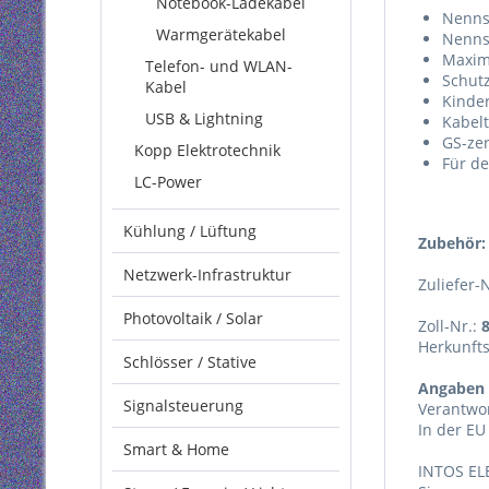
Notebook-Ladekabel
Nenns
Warmgerätekabel
Nenns
Maxima
Telefon- und WLAN-
Schutz
Kabel
Kinder
USB & Lightning
Kabel
GS-zert
Kopp Elektrotechnik
Für d
LC-Power
Kühlung / Lüftung
Zubehör:
Netzwerk-Infrastruktur
Zuliefer-
Photovoltaik / Solar
Zoll-Nr.:
Herkunft
Schlösser / Stative
Angaben 
Signalsteuerung
Verantwor
In der EU
Smart & Home
INTOS EL