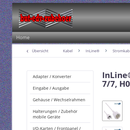
Home
Übersicht
Kabel
InLine®
Stromkabe
InLine
Adapter / Konverter
7/7, H
Eingabe / Ausgabe
Gehäuse / Wechselrahmen
Halterungen / Zubehör
mobile Geräte
I/O-Karten / Frontpanel /