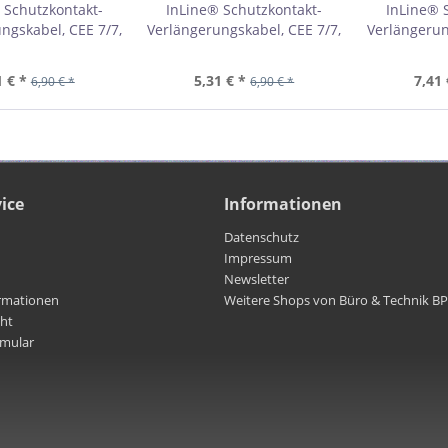
 Schutzkontakt-
InLine® Schutzkontakt-
InLine® 
ngskabel, CEE 7/7,
Verlängerungskabel, CEE 7/7,
Verlängerun
3G1,5, weiß, 2m
H05VV-F3G1,5, schwarz, 2m
H05VV-F3G1
16402W
16402
1 € *
5,31 € *
7,41 
6,90 € *
6,90 € *
ice
Informationen
Datenschutz
Impressum
Newsletter
rmationen
Weitere Shops von Büro & Technik B
cht
rmular