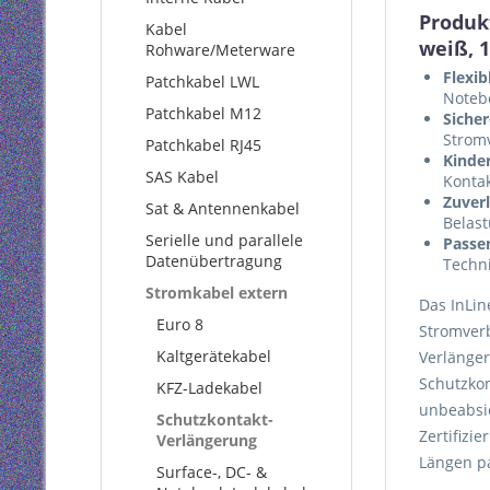
Produk
Kabel
weiß, 
Rohware/Meterware
Flexi
Patchkabel LWL
Noteb
Patchkabel M12
Siche
Strom
Patchkabel RJ45
Kinder
SAS Kabel
Kontak
Zuverl
Sat & Antennenkabel
Belast
Serielle und parallele
Passen
Datenübertragung
Techni
Stromkabel extern
Das InLin
Euro 8
Stromverb
Kaltgerätekabel
Verlänger
Schutzkon
KFZ-Ladekabel
unbeabsi
Schutzkontakt-
Zertifizi
Verlängerung
Längen pa
Surface-, DC- &