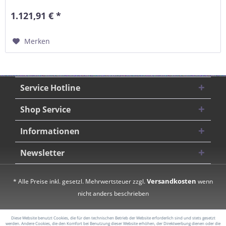
1.121,91 € *
Merken
Service Hotline
Shop Service
Informationen
Newsletter
Versandkosten
* Alle Preise inkl. gesetzl. Mehrwertsteuer zzgl.
wenn
nicht anders beschrieben
Diese Website benutzt Cookies, die für den technischen Betrieb der Website erforderlich sind und stets gesetzt
werden. Andere Cookies, die den Komfort bei Benutzung dieser Website erhöhen, der Direktwerbung dienen oder die