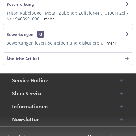
Beschreibung
Triton Kabelbügel, Metall Zubehör: Zuliefer-Nr.: 01961I Zoll-
Nr.: 9403901090...
mehr
0
Bewertungen
Bewertungen lesen, schreiben und diskutieren...
mehr
Ähnliche Artikel
Service Hotline
Shop Service
Informationen
Newsletter