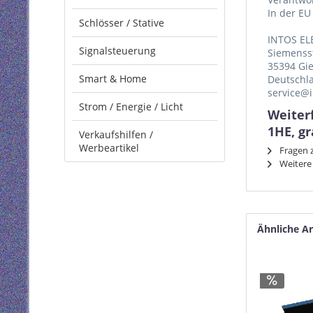
In der EU
Schlösser / Stative
INTOS EL
Signalsteuerung
Siemenss
35394 Gi
Smart & Home
Deutschl
service@i
Strom / Energie / Licht
Weiter
1HE, g
Verkaufshilfen /
Werbeartikel
Fragen z
Weitere 
Ähnliche Ar