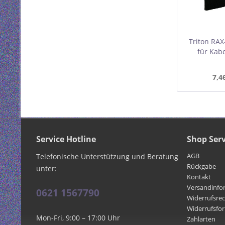
Triton RAX
für Kab
370x
7,4
Service Hotline
Shop Serv
AGB
Telefonische Unterstützung und Beratung
Rückgabe
unter:
Kontakt
Versandinfo
0621 1567790
Widerrufsre
Widerrufsfo
Mon-Fri, 9:00 – 17:00 Uhr
Zahlarten