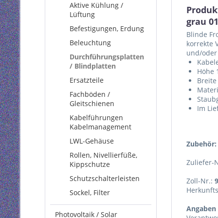
Aktive Kühlung /
Produk
Lüftung
grau 0
Befestigungen, Erdung
Blinde Fr
Beleuchtung
korrekte 
und/oder 
Durchführungsplatten
Kabel
/ Blindplatten
Höhe 1
Ersatzteile
Breite
Materi
Fachböden /
Staub
Gleitschienen
Im Lie
Kabelführungen
Kabelmanagement
LWL-Gehäuse
Zubehör:
Rollen, Nivellierfüße,
Zuliefer-
Kippschutze
Schutzschalterleisten
Zoll-Nr.:
Herkunft
Sockel, Filter
Angaben 
Photovoltaik / Solar
Verantwor