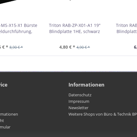
-MS-X15-X1 Bürste
Triton RAB-ZP-X01-A1 19"
Triton RA
eldurchführung,
Blindplatte 1HE, schwarz
Blindplat
90mm 01959H
01959I
6 € *
4,80 € *
6
8,90 € *
4,90 € *
ice
Informationen
Datenschutz
Impressum
Newsletter
rmationen
Weitere Shops von Büro & Technik B
cht
rmular