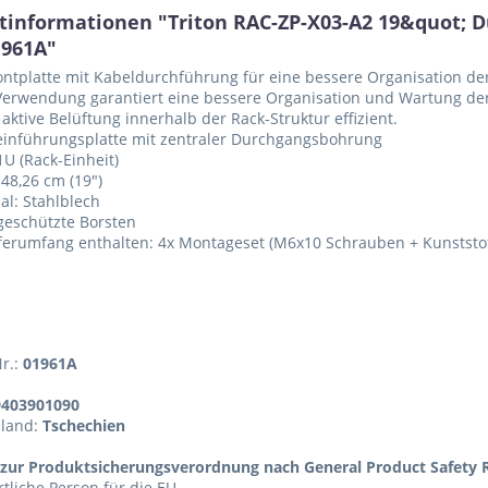
tinformationen "Triton RAC-ZP-X03-A2 19&quot; D
1961A"
ontplatte mit Kabeldurchführung für eine bessere Organisation de
Verwendung garantiert eine bessere Organisation und Wartung de
aktive Belüftung innerhalb der Rack-Struktur effizient.
einführungsplatte mit zentraler Durchgangsbohrung
U (Rack-Einheit)
 48,26 cm (19")
al: Stahlblech
geschützte Borsten
ferumfang enthalten: 4x Montageset (M6x10 Schrauben + Kunststo
Nr.:
01961A
9403901090
sland:
Tschechien
zur Produktsicherungsverordnung nach General Product Safety R
tliche Person für die EU