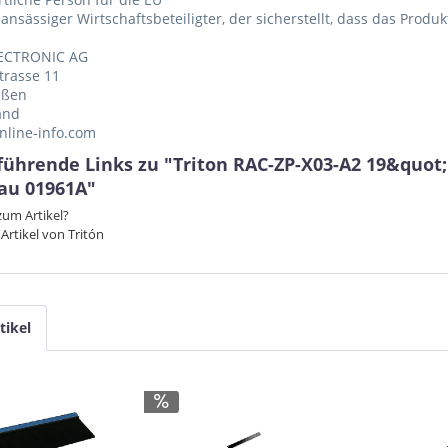
 ansässiger Wirtschaftsbeteiligter, der sicherstellt, dass das Produ
ECTRONIC AG
trasse 11
eßen
and
nline-info.com
führende Links zu "Triton RAC-ZP-X03-A2 19&quot
rau 01961A"
um Artikel?
Artikel von Tritón
tikel