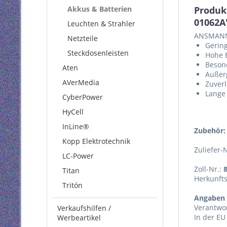
Akkus & Batterien
Produk
01062A
Leuchten & Strahler
ANSMANN 
Netzteile
Gering
Steckdosenleisten
Hohe 
Beson
Aten
Außer
AVerMedia
Zuverl
Lange 
CyberPower
HyCell
InLine®
Zubehör:
Kopp Elektrotechnik
Zuliefer-
LC-Power
Zoll-Nr.:
Titan
Herkunft
Tritón
Angaben 
Verantwor
Verkaufshilfen /
In der EU
Werbeartikel