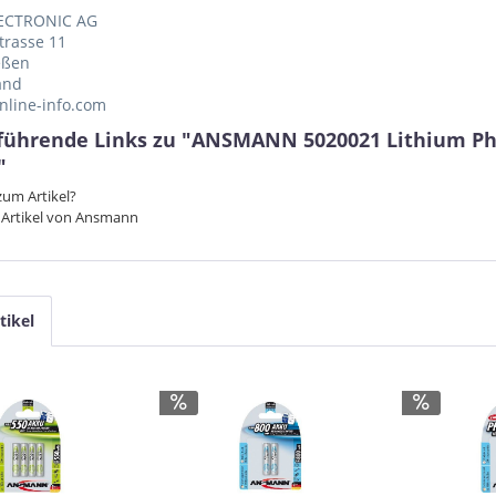
ECTRONIC AG
trasse 11
eßen
and
nline-info.com
führende Links zu "ANSMANN 5020021 Lithium Phot
"
um Artikel?
 Artikel von Ansmann
tikel