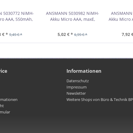
 5030772 NiMH-
ANSMANN 5030982 NiMH-
ANSMANN 
ro AAA, 550mAh,
Akku Micro AAA, maxE,
Akku Micro 
Pack 01069W
800mAh, 2er-Pack 01069C
800mAh, 3
3 € *
5,02 € *
7,92 
9,49 € *
6,99 € *
ice
Informationen
Datenschutz
Impressum
Newsletter
rmationen
Weitere Shops von Büro & Technik B
cht
rmular