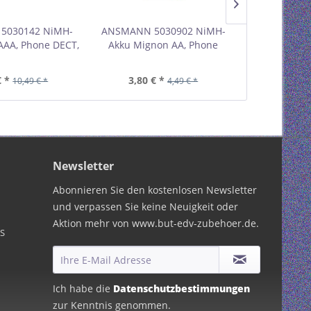
5030142 NiMH-
ANSMANN 5030902 NiMH-
ANSMANN 5
AAA, Phone DECT,
Akku Mignon AA, Phone
Akku Mign
er-Pack 01069E
DECT, 800mAh, 2er-Pack
DECT, 1300
01068C
01
€ *
3,80 € *
4,17 €
10,49 € *
4,49 € *
Newsletter
Abonnieren Sie den kostenlosen Newsletter
und verpassen Sie keine Neuigkeit oder
Aktion mehr von www.but-edv-zubehoer.de.
PS
Ich habe die
Datenschutzbestimmungen
zur Kenntnis genommen.