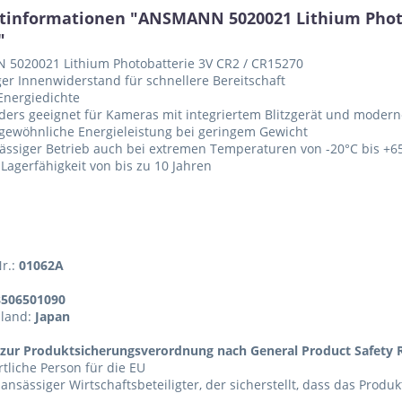
tinformationen "ANSMANN 5020021 Lithium Photob
"
5020021 Lithium Photobatterie 3V CR2 / CR15270
er Innenwiderstand für schnellere Bereitschaft
Energiedichte
ders geeignet für Kameras mit integriertem Blitzgerät und mode
gewöhnliche Energieleistung bei geringem Gewicht
ässiger Betrieb auch bei extremen Temperaturen von -20°C bis +6
Lagerfähigkeit von bis zu 10 Jahren
Nr.:
01062A
8506501090
sland:
Japan
zur Produktsicherungsverordnung nach General Product Safety R
tliche Person für die EU
 ansässiger Wirtschaftsbeteiligter, der sicherstellt, dass das Produ