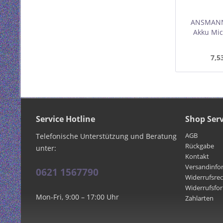
ANSMANN
Akku Mic
4er-
7,5
Service Hotline
Shop Serv
AGB
Telefonische Unterstützung und Beratung
Rückgabe
unter:
Kontakt
Versandinfo
0621 1567790
Widerrufsre
Widerrufsfo
Mon-Fri, 9:00 – 17:00 Uhr
Zahlarten