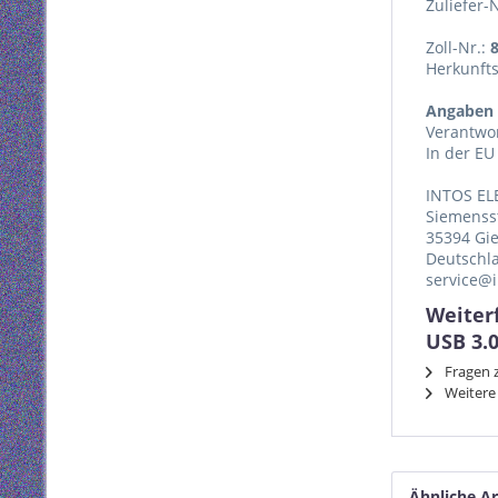
Zuliefer-
Zoll-Nr.:
Herkunft
Angaben 
Verantwor
In der EU
INTOS EL
Siemenss
35394 Gi
Deutschl
service@i
Weiter
USB 3.
Fragen z
Weitere 
Ähnliche Ar