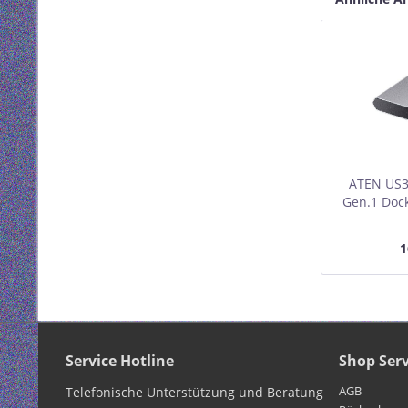
ATEN US3
Gen.1 Dock
Pass-t
1
Service Hotline
Shop Serv
AGB
Telefonische Unterstützung und Beratung