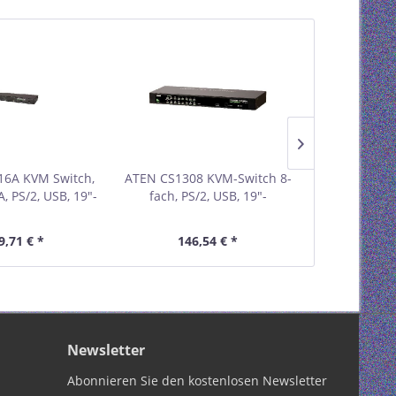
16A KVM Switch,
ATEN CS1308 KVM-Switch 8-
ATEN CS1316 
, PS/2, USB, 19"-
fach, PS/2, USB, 19"-
fach, PS/
tage 60629K
Rackmontage, 1HE 60628Q
Rackmontag
9,71 € *
146,54 € *
219,
Newsletter
Abonnieren Sie den kostenlosen Newsletter