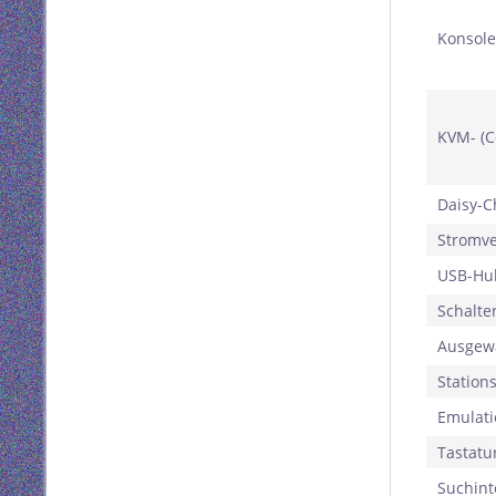
Konsole
KVM- (C
Daisy-C
Stromv
USB-Hu
Schalte
Ausgew
Station
Emulati
Tastatu
Suchint