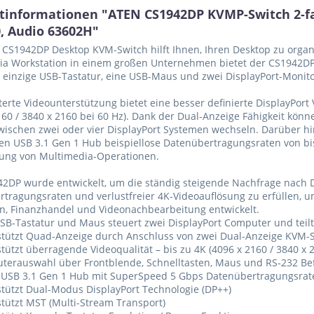
tinformationen "ATEN CS1942DP KVMP-Switch 2-fach
0, Audio 63602H"
CS1942DP Desktop KVM-Switch hilft Ihnen, Ihren Desktop zu organ
a Workstation in einem großen Unternehmen bietet der CS1942DP s
 einzige USB-Tastatur, eine USB-Maus und zwei DisplayPort-Monito
terte Videounterstützung bietet eine besser definierte DisplayPor
160 / 3840 x 2160 bei 60 Hz). Dank der Dual-Anzeige Fähigkeit kön
wischen zwei oder vier DisplayPort Systemen wechseln. Darüber h
ten USB 3.1 Gen 1 Hub beispiellose Datenübertragungsraten von bi
ung von Multimedia-Operationen.
2DP wurde entwickelt, um die ständig steigende Nachfrage nach D
tragungsraten und verlustfreier 4K-Videoauflösung zu erfüllen, un
n, Finanzhandel und Videonachbearbeitung entwickelt.
SB-Tastatur und Maus steuert zwei DisplayPort Computer und teilt
stützt Quad-Anzeige durch Anschluss von zwei Dual-Anzeige KVM-
tützt überragende Videoqualität – bis zu 4K (4096 x 2160 / 3840 x 
terauswahl über Frontblende, Schnelltasten, Maus und RS-232 Be
t USB 3.1 Gen 1 Hub mit SuperSpeed 5 Gbps Datenübertragungsrat
tützt Dual-Modus DisplayPort Technologie (DP++)
tützt MST (Multi-Stream Transport)