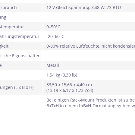
erbrauch
12 V Gleichspannung, 3,48 W, 73 BTU
ung
stemperatur
0–50°C
ahrungstemperatur
-20–60°C
gkeit
0-80% relative Luftfeuchte, nicht kondensi
lische Eigenschaften
e
Metall
t
1,54 kg (3,39 lb)
33,50 x 15,66 x 4,40 cm
ngen (L x B x H)
(13,19 x 6,17 x 1,73 Zoll)
Bei einigen Rack-Mount Produkten ist zu b
BxTxH in einem LxBxH-Format angegeben w