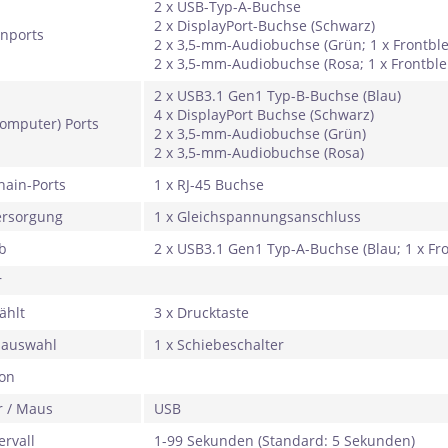
2 x USB-Typ-A-Buchse
2 x DisplayPort-Buchse (Schwarz)
nports
2 x 3,5-mm-Audiobuchse (Grün; 1 x Frontble
2 x 3,5-mm-Audiobuchse (Rosa; 1 x Frontble
2 x USB3.1 Gen1 Typ-B-Buchse (Blau)
4 x DisplayPort Buchse (Schwarz)
omputer) Ports
2 x 3,5-mm-Audiobuchse (Grün)
2 x 3,5-mm-Audiobuchse (Rosa)
hain-Ports
1 x RJ-45 Buchse
ersorgung
1 x Gleichspannungsanschluss
b
2 x USB3.1 Gen1 Typ-A-Buchse (Blau; 1 x Fr
r
ählt
3 x Drucktaste
sauswahl
1 x Schiebeschalter
on
r / Maus
USB
ervall
1-99 Sekunden (Standard: 5 Sekunden)