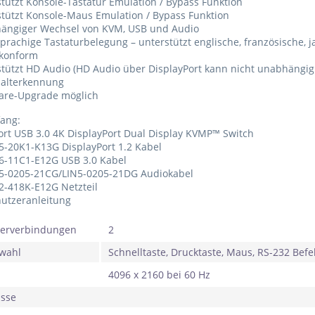
tützt Konsole-Tastatur Emulation / Bypass Funktion
tützt Konsole-Maus Emulation / Bypass Funktion
ängiger Wechsel von KVM, USB und Audio
rachige Tastaturbelegung – unterstützt englische, französische, 
konform
tützt HD Audio (HD Audio über DisplayPort kann nicht unabhängi
halterkennung
are-Upgrade möglich
fang:
ort USB 3.0 4K DisplayPort Dual Display KVMP™ Switch
5-20K1-K13G DisplayPort 1.2 Kabel
N6-11C1-E12G USB 3.0 Kabel
N5-0205-21CG/LIN5-0205-21DG Audiokabel
2-418K-E12G Netzteil
nutzeranleitung
erverbindungen
2
wahl
Schnelltaste, Drucktaste, Maus, RS-232 Befe
4096 x 2160 bei 60 Hz
üsse