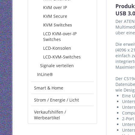
Produk
KVM over IP
USB 3.
KVM Secure
Der ATEN 
KVM Switches
Multimedi
über eine
LCD KVM-over-IP
Switches
Die erwei
LCD-Konsolen
(4096 x 2
einfach z
LCD-KVM-Switches
integrier
Signale verteilen
Maximier
InLine®
Der CS194
Datenüber
Smart & Home
wie Desig
Eine U
Strom / Energie / Licht
Unter
Unters
Verkaufshilfen /
Compu
Werbeartikel
2-Por
Unters
Unters