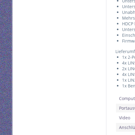
Unters
Unters
Unabh
Mehrsp
HDCP 
Unters
Einsc
Firmw
Lieferum
1x 2-P
4x LIN
2x LI
4x LI
1x LIN
1x Be
Comput
Portaus
Video
Anschl