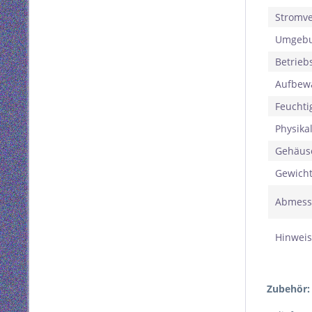
Stromv
Umgeb
Betrieb
Aufbew
Feuchti
Physika
Gehäus
Gewich
Abmessu
Hinweis
Zubehör: