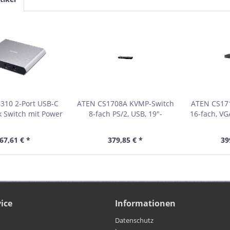
310 2-Port USB-C
ATEN CS1708A KVMP-Switch
ATEN CS17
 Switch mit Power
8-fach PS/2, USB, 19"-
16-fach, VGA
hrough 33305F
Rackmontage 60628K
Rackmon
67,61 € *
379,85 € *
39
ice
Informationen
Datenschutz