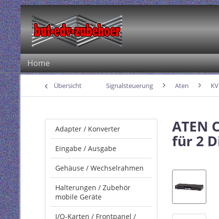
Home
Übersicht
Signalsteuerung
Aten
K
ATEN C
Adapter / Konverter
für 2 
Eingabe / Ausgabe
Gehäuse / Wechselrahmen
Halterungen / Zubehör
mobile Geräte
I/O-Karten / Frontpanel /