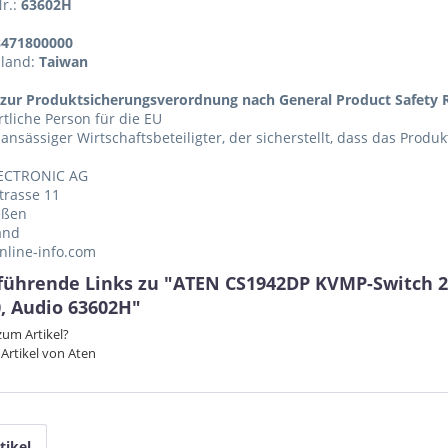
Nr.:
63602H
8471800000
sland:
Taiwan
zur Produktsicherungsverordnung nach General Product Safety R
tliche Person für die EU
 ansässiger Wirtschaftsbeteiligter, der sicherstellt, dass das Produ
ECTRONIC AG
trasse 11
eßen
and
nline-info.com
führende Links zu "ATEN CS1942DP KVMP-Switch 2-f
0, Audio 63602H"
um Artikel?
Artikel von Aten
tikel