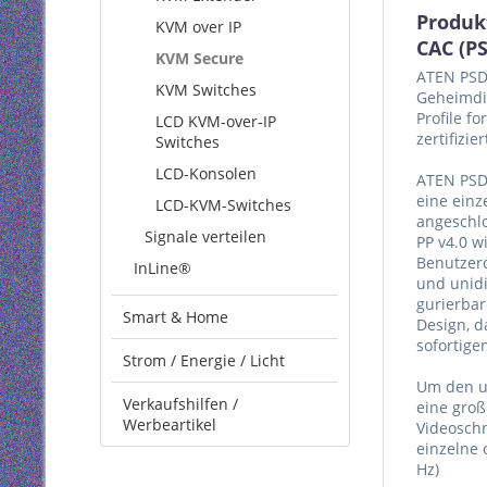
Produk
KVM over IP
CAC (PS
KVM Secure
ATEN PSD 
KVM Switches
Geheimdie
Profile f
LCD KVM-over-IP
zertifizie
Switches
LCD-Konsolen
ATEN PSD 
eine einz
LCD-KVM-Switches
angeschl
Signale verteilen
PP v4.0 w
Benutzerd
InLine®
und unidi
gurierbar
Smart & Home
Design, d
sofortige
Strom / Energie / Licht
Um den u
Verkaufshilfen /
eine groß
Werbeartikel
Videoschn
einzelne 
Hz)