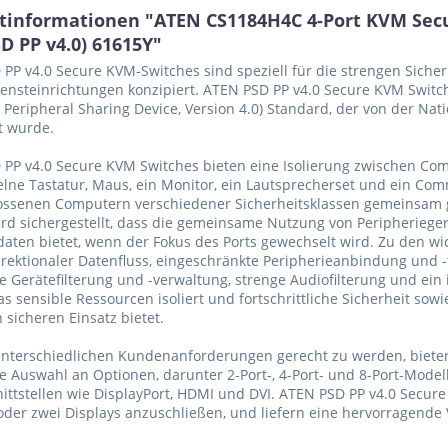
tinformationen "ATEN CS1184H4C 4-Port KVM Sec
D PP v4.0) 61615Y"
PP v4.0 Secure KVM-Switches sind speziell für die strengen Siche
nsteinrichtungen konzipiert. ATEN PSD PP v4.0 Secure KVM Switch
or Peripheral Sharing Device, Version 4.0) Standard, der von der Na
rt wurde.
PP v4.0 Secure KVM Switches bieten eine Isolierung zwischen Co
elne Tastatur, Maus, ein Monitor, ein Lautsprecherset und ein Co
ossenen Computern verschiedener Sicherheitsklassen gemeinsam g
ird sichergestellt, dass die gemeinsame Nutzung von Peripheriege
aten bietet, wenn der Fokus des Ports gewechselt wird. Zu den 
rektionaler Datenfluss, eingeschränkte Peripherieanbindung und -f
e Gerätefilterung und -verwaltung, strenge Audiofilterung und ein
as sensible Ressourcen isoliert und fortschrittliche Sicherheit sow
n sicheren Einsatz bietet.
nterschiedlichen Kundenanforderungen gerecht zu werden, bieten
e Auswahl an Optionen, darunter 2-Port-, 4-Port- und 8-Port-Mode
ittstellen wie DisplayPort, HDMI und DVI. ATEN PSD PP v4.0 Secure 
oder zwei Displays anzuschließen, und liefern eine hervorragende 