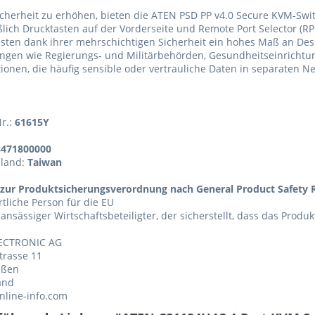
cherheit zu erhöhen, bieten die ATEN PSD PP v4.0 Secure KVM-Sw
ßlich Drucktasten auf der Vorderseite und Remote Port Selector (R
sten dank ihrer mehrschichtigen Sicherheit ein hohes Maß an Desk
gen wie Regierungs- und Militärbehörden, Gesundheitseinrichtun
ionen, die häufig sensible oder vertrauliche Daten in separaten N
Nr.:
61615Y
8471800000
sland:
Taiwan
zur Produktsicherungsverordnung nach General Product Safety R
tliche Person für die EU
 ansässiger Wirtschaftsbeteiligter, der sicherstellt, dass das Produ
ECTRONIC AG
trasse 11
eßen
and
nline-info.com