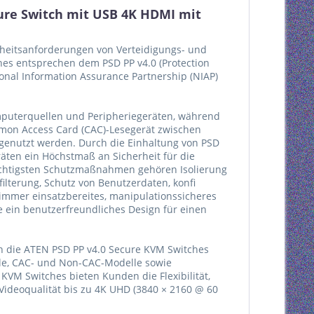
ure Switch mit USB 4K HDMI mit
rheitsanforderungen von Verteidigungs- und
es entsprechen dem PSD PP v4.0 (Protection
tional Information Assurance Partnership (NIAP)
mputerquellen und Peripheriegeräten, während
mmon Access Card (CAC)-Lesegerät zwischen
enutzt werden. Durch die Einhaltung von PSD
räten ein Höchstmaß an Sicherheit für die
wichtigsten Schutzmaßnahmen gehören Isolierung
ilterung, Schutz von Benutzerdaten, konfi
 immer einsatzbereites, manipulationssicheres
ie ein benutzerfreundliches Design für einen
 die ATEN PSD PP v4.0 Secure KVM Switches
lle, CAC- und Non-CAC-Modelle sowie
KVM Switches bieten Kunden die Flexibilität,
Videoqualität bis zu 4K UHD (3840 × 2160 @ 60