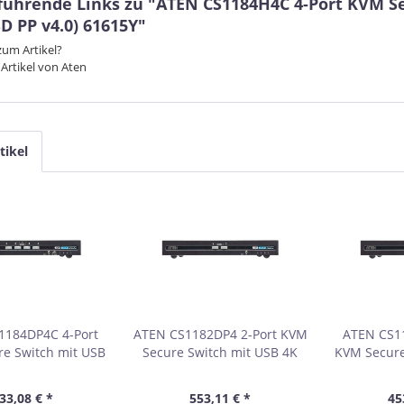
führende Links zu "ATEN CS1184H4C 4-Port KVM S
D PP v4.0) 61615Y"
um Artikel?
Artikel von Aten
tikel
1184DP4C 4-Port
ATEN CS1182DP4 2-Port KVM
ATEN CS1
e Switch mit USB
Secure Switch mit USB 4K
KVM Secure
yPort PSD PP v4.0-
DisplayPort (PSD PP v4.0)
4K DisplayP
on 61615E
61615C
ko
33,08 € *
553,11 € *
45