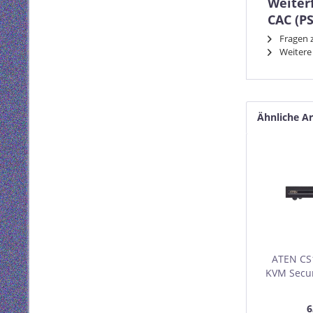
Weiter
CAC (PS
Fragen z
Weitere 
Ähnliche Ar
ATEN CS
KVM Secur
4K Displa
k
6