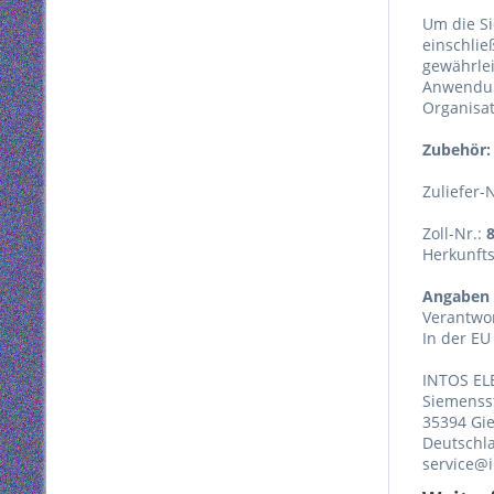
Um die Si
einschlie
gewährlei
Anwendun
Organisat
Zubehör:
Zuliefer-
Zoll-Nr.:
Herkunft
Angaben 
Verantwor
In der EU
INTOS EL
Siemenss
35394 Gi
Deutschl
service@i