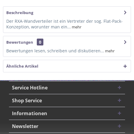
Beschreibung
Der RXA-Wandverteiler ist ein Vertreter der sog. Flat-Pack-
Konzeption, worunter man ein...
mehr
0
Bewertungen
Bewertungen lesen, schreiben und diskutieren...
mehr
Ähnliche Artikel
Service Hotline
Shop Service
Informationen
Newsletter