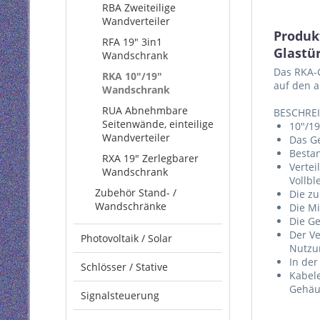
RBA Zweiteilige
Wandverteiler
Produk
RFA 19" 3in1
Glastü
Wandschrank
Das RKA-G
RKA 10"/19"
auf den 
Wandschrank
RUA Abnehmbare
BESCHRE
Seitenwände, einteilige
10"/19
Wandverteiler
Das Ge
Bestan
RXA 19" Zerlegbarer
Vertei
Wandschrank
Vollbl
Zubehör Stand- /
Die zu
Wandschränke
Die Mi
Die G
Der V
Photovoltaik / Solar
Nutzu
In der
Schlösser / Stative
Kabel
Gehäu
Signalsteuerung