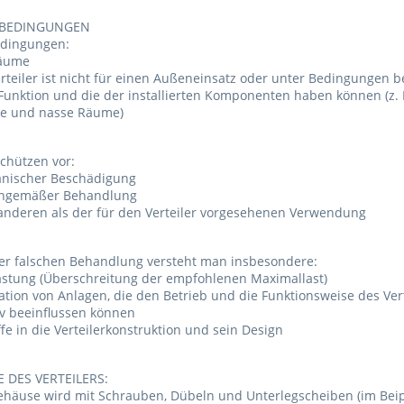
SBEDINGUNGEN
edingungen:
äume
rteiler ist nicht für einen Außeneinsatz oder unter Bedingungen b
Funktion und die der installierten Komponenten haben können (z.
te und nasse Räume)
schützen vor:
nischer Beschädigung
hgemäßer Behandlung
anderen als der für den Verteiler vorgesehenen Verwendung
er falschen Behandlung versteht man insbesondere:
astung (Überschreitung der empfohlenen Maximallast)
lation von Anlagen, die den Betrieb und die Funktionsweise des Ve
v beeinflussen können
ffe in die Verteilerkonstruktion und sein Design
DES VERTEILERS:
ehäuse wird mit Schrauben, Dübeln und Unterlegscheiben (im Beip