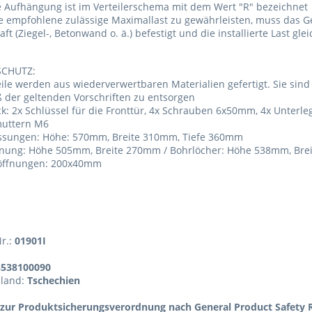
e Aufhängung ist im Verteilerschema mit dem Wert "R" bezeichnet
e empfohlene zulässige Maximallast zu gewährleisten, muss das 
aft (Ziegel-, Betonwand o. ä.) befestigt und die installierte Last gl
CHUTZ:
eile werden aus wiederverwertbaren Materialien gefertigt. Sie sin
 der geltenden Vorschriften zu entsorgen
k: 2x Schlüssel für die Fronttür, 4x Schrauben 6x50mm, 4x Unter
muttern M6
sungen: Höhe: 570mm, Breite 310mm, Tiefe 360mm
fnung: Höhe 505mm, Breite 270mm / Bohrlöcher: Höhe 538mm, Br
öffnungen: 200x40mm
Nr.:
01901I
8538100090
sland:
Tschechien
zur Produktsicherungsverordnung nach General Product Safety R