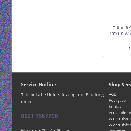
Triton R
10"/19" Wa
Glastür
1
Service Hotline
Shop Serv
AGB
Telefonische Unterstützung und Beratung
Rückgabe
unter:
Kontakt
Versandinfo
0621 1567790
Widerrufsre
Widerrufsfo
Mon-Fri, 9:00 – 17:00 Uhr
Zahlarten