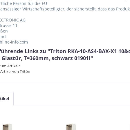
tliche Person für die EU
 ansässiger Wirtschaftsbeteiligter, der sicherstellt, dass das Produ
ECTRONIC AG
trasse 11
eßen
and
nline-info.com
führende Links zu "Triton RKA-10-AS4-BAX-X1 10
, Glastür, T=360mm, schwarz 01901I"
um Artikel?
Artikel von Tritón
tikel