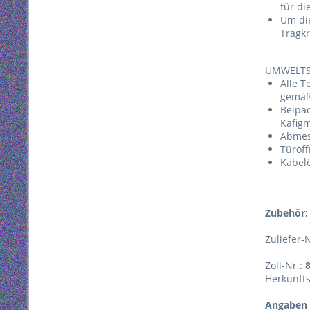
für di
Um di
Tragkr
UMWELTS
Alle T
gemäß
Beipac
Käfig
Abmes
Türöf
Kabel
Zubehör:
Zuliefer-
Zoll-Nr.:
Herkunft
Angaben 