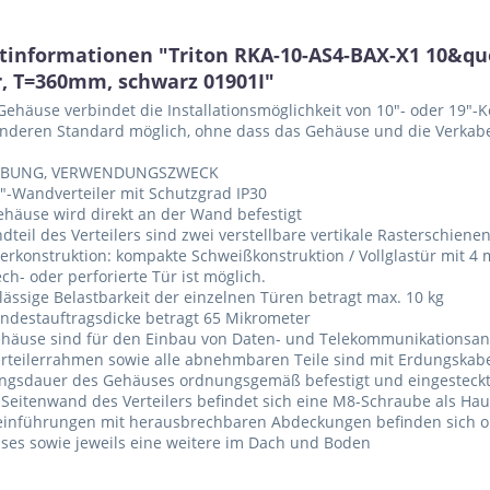
tinformationen "Triton RKA-10-AS4-BAX-X1 10&qu
r, T=360mm, schwarz 01901I"
ehäuse verbindet die Installationsmöglichkeit von 10"- oder 19"
anderen Standard möglich, ohne dass das Gehäuse und die Verka
IBUNG, VERWENDUNGSZWECK
"-Wandverteiler mit Schutzgrad IP30
häuse wird direkt an der Wand befestigt
dteil des Verteilers sind zwei verstellbare vertikale Rasterschiene
lerkonstruktion: kompakte Schweißkonstruktion / Vollglastür mit 4
ech- oder perforierte Tür ist möglich.
lässige Belastbarkeit der einzelnen Türen betragt max. 10 kg
ndestauftragsdicke betragt 65 Mikrometer
ehäuse sind für den Einbau von Daten- und Telekommunikationsan
erteilerrahmen sowie alle abnehmbaren Teile sind mit Erdungska
ngsdauer des Gehäuses ordnungsgemäß befestigt und eingesteck
 Seitenwand des Verteilers befindet sich eine M8-Schraube als H
einführungen mit herausbrechbaren Abdeckungen befinden sich o
ses sowie jeweils eine weitere im Dach und Boden