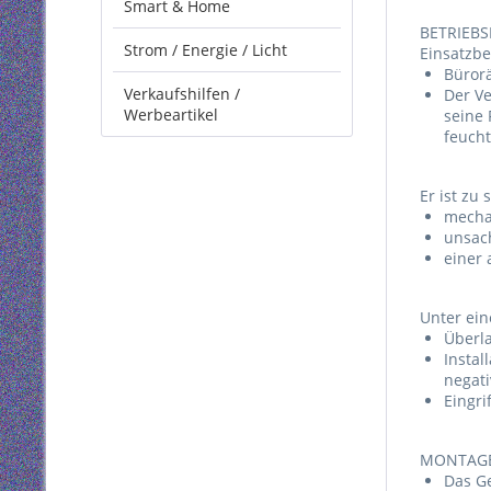
Smart & Home
BETRIEB
Strom / Energie / Licht
Einsatzb
Büror
Verkaufshilfen /
Der Ve
Werbeartikel
seine 
feuch
Er ist zu 
mecha
unsac
einer 
Unter ein
Überl
Instal
negati
Eingri
MONTAGE 
Das G