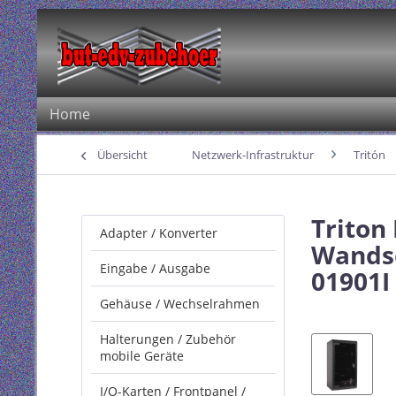
Home
Übersicht
Netzwerk-Infrastruktur
Tritón
Triton
Adapter / Konverter
Wandsc
Eingabe / Ausgabe
01901I
Gehäuse / Wechselrahmen
Halterungen / Zubehör
mobile Geräte
I/O-Karten / Frontpanel /