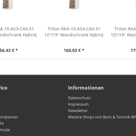
KA-10-AS3-CAX-X1
Triton RKA-10-AS4-CAX-X1
Triton RK
ndschrank Hybrid,
10"/19" Wandschrank Hybrid,
10"/19" Wan
, T=260mm, grau
Glastür, T=360mm, grau
Glastür,
01901E
01901F
0
56,43 € *
160,03 € *
17
ice
Informationen
Datenschutz
Impressum
Newsletter
rmationen
Weitere Shops von Büro & Technik B
cht
rmular