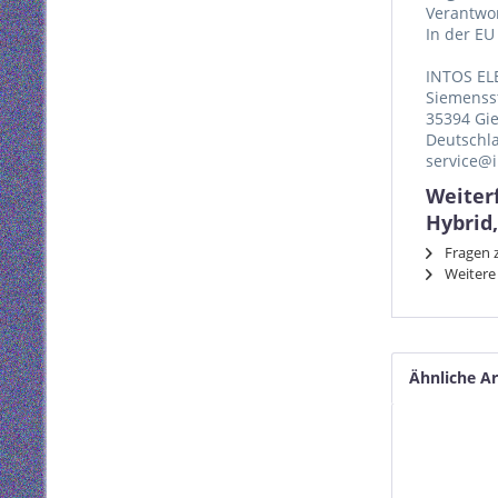
Verantwor
In der EU
INTOS EL
Siemenss
35394 Gi
Deutschl
service@i
Weiter
Hybrid
Fragen z
Weitere 
Ähnliche Ar