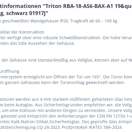
tinformationen "Triton RBA-18-AS6-BAX-A1 19&q
ig, schwarz 01917J"
es geschweißtes Wandgehäuse IP20, Tragkraft ab 60 – 100 kg.
ilität der Konstruktion
iler verfügt über eine robuste Schweißkonstruktion. Die hohe Ver
sten das tolle Aussehen der Gehäuse.
 der Gehäuse sind standardmäßig aus Vollglas, können aber auf Wu
Türöffnung
niersystem ermöglicht ein Öffnen der Tür um 165°. Die Türen kö
es ganzen Gehäuses kann der Türanschlag gewechselt werden.
lastüren werden aus 4 mm starkem stoßfesten gehärteten Glas herges
wie beim Autoglas. Aus Sicherheitsgründen empfehlen wir, die Vo
, um eine Kollision mit anderen Dingen zu vermeiden. Unsere Vollgl
e getestet und entspricht den Anforderungen der CSN EN 12150-1+
ntes Kalk-Natron-Silikat-Sicherheitsglas. Das geprüfte Glas entspr
ätsbescheinigung CQ-24-2023, Prüfprotokoll IKATES 58A-2024.