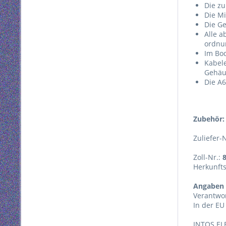
Die zu
Die Mi
Die G
Alle 
ordnu
Im Bod
Kabel
Gehäus
Die A6
Zubehör:
Zuliefer-
Zoll-Nr.:
Herkunft
Angaben 
Verantwor
In der EU
INTOS EL