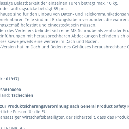
lässige Belastbarkeit der einzelnen Türen beträgt max. 10 kg.
ndestauftragsdicke beträgt 65 µm.
ehäuse sind für den Einbau von Daten- und Telekommunikationsanl
abnehmbaren Teile sind mit Erdungskabeln verbunden, die wahre
ngsgemäß befestigt und eingesteckt sein müssen.
en des Verteilers befindet sich eine M8-Schraube als zentraler E
einführungen mit herausbrechbaren Abdeckungen befinden sich o
es sowie jeweils eine weitere im Dach und Boden.
-Version hat im Dach und Boden des Gehäuses herausbrechbare Öf
Nr.:
01917J
8538100090
sland:
Tschechien
zur Produktsicherungsverordnung nach General Product Safety R
tliche Person für die EU
 ansässiger Wirtschaftsbeteiligter, der sicherstellt, dass das Produ
ECTRONIC AG