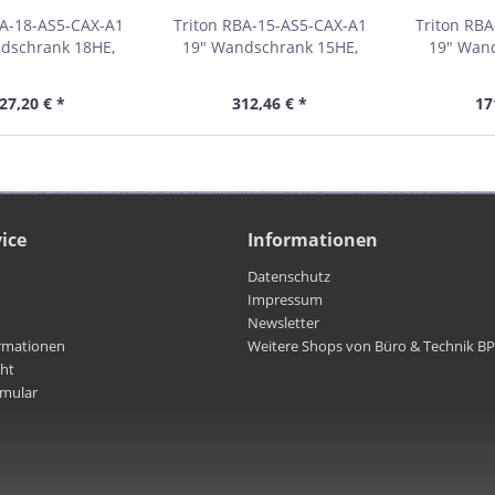
BA-18-AS5-CAX-A1
Triton RBA-15-AS5-CAX-A1
Triton RB
dschrank 18HE,
19" Wandschrank 15HE,
19" Wan
, einteilig, grau
600x495mm, einteilig, grau
600x395mm,
01918E
01915H
27,20 € *
312,46 € *
17
ice
Informationen
Datenschutz
Impressum
Newsletter
rmationen
Weitere Shops von Büro & Technik B
cht
rmular