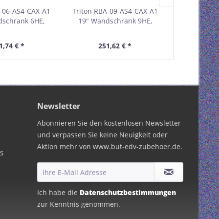
A-06-AS4-CAX-A1
Triton RBA-09-AS4-CAX-A1
Triton RBA-
dschrank 6HE,
19" Wandschrank 9HE,
19" Wands
 einteilig, grau
600x395mm, einteilig, grau
600x495mm, e
01906F
01909E
01
1,74 € *
251,62 € *
263,
Newsletter
Abonnieren Sie den kostenlosen Newsletter
und verpassen Sie keine Neuigkeit oder
Aktion mehr von www.but-edv-zubehoer.de.
PS
Ich habe die
Datenschutzbestimmungen
zur Kenntnis genommen.