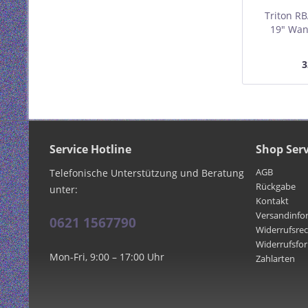
Triton R
19" Wan
600x495mm
3
Service Hotline
Shop Serv
AGB
Telefonische Unterstützung und Beratung
Rückgabe
unter:
Kontakt
Versandinfo
0621 1567790
Widerrufsre
Widerrufsfo
Mon-Fri, 9:00 – 17:00 Uhr
Zahlarten