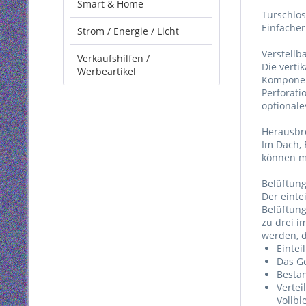
Smart & Home
Türschlos
Einfache
Strom / Energie / Licht
Verstellb
Verkaufshilfen /
Die verti
Werbeartikel
Komponent
Perforati
optionale
Herausbr
Im Dach,
können mi
Belüftun
Der einte
Belüftung
zu drei i
werden, d
Eintei
Das Ge
Bestan
Vertei
Vollbl