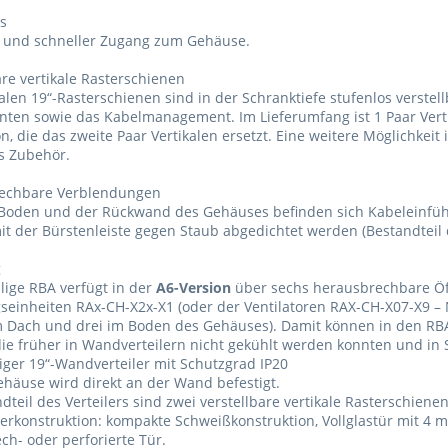
s
r und schneller Zugang zum Gehäuse.
are vertikale Rasterschienen
kalen 19“-Rasterschienen sind in der Schranktiefe stufenlos verstell
en sowie das Kabelmanagement. Im Lieferumfang ist 1 Paar Verti
on, die das zweite Paar Vertikalen ersetzt. Eine weitere Möglichkeit
s Zubehör.
echbare Verblendungen
 Boden und der Rückwand des Gehäuses befinden sich Kabeleinfü
t der Bürstenleiste gegen Staub abgedichtet werden (Bestandteil 
g
ilige RBA verfügt in der
A6-Version
über sechs herausbrechbare Öf
seinheiten RAx-CH-X2x-X1 (oder der Ventilatoren RAX-CH-X07-X9 – 
m Dach und drei im Boden des Gehäuses). Damit können in den RB
ie früher in Wandverteilern nicht gekühlt werden konnten und in S
liger 19“-Wandverteiler mit Schutzgrad IP20
häuse wird direkt an der Wand befestigt.
dteil des Verteilers sind zwei verstellbare vertikale Rasterschienen
lerkonstruktion: kompakte Schweißkonstruktion, Vollglastür mit 4
ech- oder perforierte Tür.