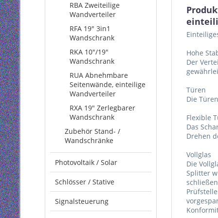
RBA Zweiteilige
Produk
Wandverteiler
einteil
RFA 19" 3in1
Einteilig
Wandschrank
RKA 10"/19"
Hohe Stab
Wandschrank
Der Verte
gewährlei
RUA Abnehmbare
Seitenwände, einteilige
Türen
Wandverteiler
Die Türen
RXA 19" Zerlegbarer
Wandschrank
Flexible 
Das Schar
Zubehör Stand- /
Drehen d
Wandschränke
Vollglas
Photovoltaik / Solar
Die Vollg
Splitter 
Schlösser / Stative
schließen
Prüfstell
vorgespan
Signalsteuerung
Konformit