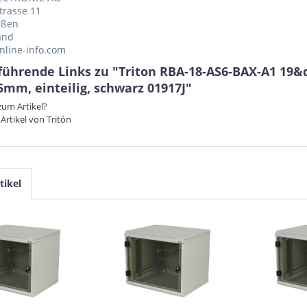
trasse 11
eßen
and
nline-info.com
führende Links zu "Triton RBA-18-AS6-BAX-A1 19
5mm, einteilig, schwarz 01917J"
um Artikel?
Artikel von Tritón
tikel