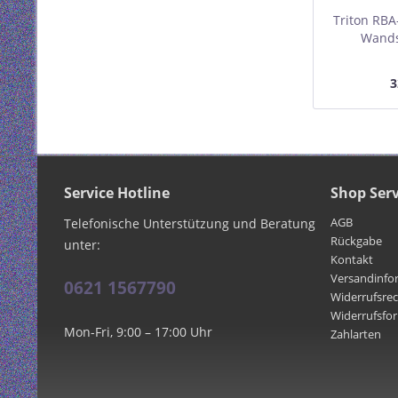
Triton RBA
Wands
600x495mm
3
Service Hotline
Shop Serv
AGB
Telefonische Unterstützung und Beratung
Rückgabe
unter:
Kontakt
Versandinfo
0621 1567790
Widerrufsre
Widerrufsfo
Mon-Fri, 9:00 – 17:00 Uhr
Zahlarten