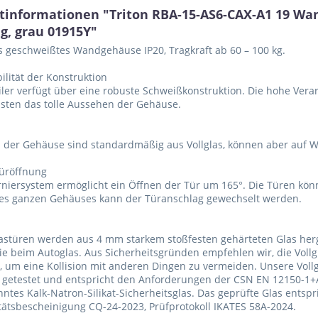
tinformationen "Triton RBA-15-AS6-CAX-A1 19 W
ig, grau 01915Y"
es geschweißtes Wandgehäuse IP20, Tragkraft ab 60 – 100 kg.
ilität der Konstruktion
iler verfügt über eine robuste Schweißkonstruktion. Die hohe Ver
sten das tolle Aussehen der Gehäuse.
 der Gehäuse sind standardmäßig aus Vollglas, können aber auf Wu
Türöffnung
niersystem ermöglicht ein Öffnen der Tür um 165°. Die Türen kö
es ganzen Gehäuses kann der Türanschlag gewechselt werden.
lastüren werden aus 4 mm starkem stoßfesten gehärteten Glas herges
wie beim Autoglas. Aus Sicherheitsgründen empfehlen wir, die Vo
, um eine Kollision mit anderen Dingen zu vermeiden. Unsere Vollgl
e getestet und entspricht den Anforderungen der CSN EN 12150-1+
ntes Kalk-Natron-Silikat-Sicherheitsglas. Das geprüfte Glas entspr
ätsbescheinigung CQ-24-2023, Prüfprotokoll IKATES 58A-2024.