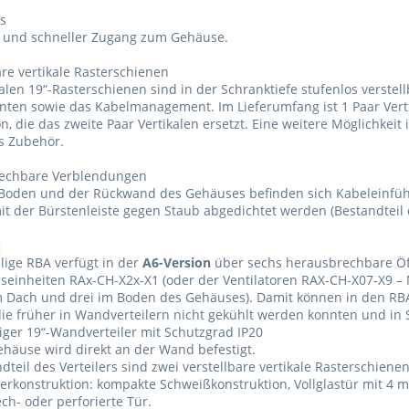
s
r und schneller Zugang zum Gehäuse.
are vertikale Rasterschienen
kalen 19“-Rasterschienen sind in der Schranktiefe stufenlos verstell
en sowie das Kabelmanagement. Im Lieferumfang ist 1 Paar Verti
on, die das zweite Paar Vertikalen ersetzt. Eine weitere Möglichkeit
s Zubehör.
echbare Verblendungen
 Boden und der Rückwand des Gehäuses befinden sich Kabeleinfü
t der Bürstenleiste gegen Staub abgedichtet werden (Bestandteil 
g
ilige RBA verfügt in der
A6-Version
über sechs herausbrechbare Öf
seinheiten RAx-CH-X2x-X1 (oder der Ventilatoren RAX-CH-X07-X9 – 
m Dach und drei im Boden des Gehäuses). Damit können in den RB
ie früher in Wandverteilern nicht gekühlt werden konnten und in S
liger 19“-Wandverteiler mit Schutzgrad IP20
häuse wird direkt an der Wand befestigt.
dteil des Verteilers sind zwei verstellbare vertikale Rasterschienen
lerkonstruktion: kompakte Schweißkonstruktion, Vollglastür mit 4
ech- oder perforierte Tür.