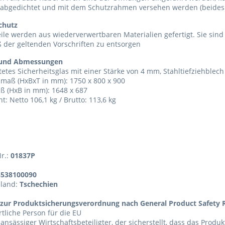
 abgedichtet und mit dem Schutzrahmen versehen werden (beides 
chutz
eile werden aus wiederverwertbaren Materialien gefertigt. Sie sin
 der geltenden Vorschriften zu entsorgen
 und Abmessungen
etes Sicherheitsglas mit einer Stärke von 4 mm, Stahltiefziehblech
maß (HxBxT in mm): 1750 x 800 x 900
ß (HxB in mm): 1648 x 687
t: Netto 106,1 kg / Brutto: 113,6 kg
Nr.:
01837P
8538100090
sland:
Tschechien
zur Produktsicherungsverordnung nach General Product Safety R
tliche Person für die EU
 ansässiger Wirtschaftsbeteiligter, der sicherstellt, dass das Produ