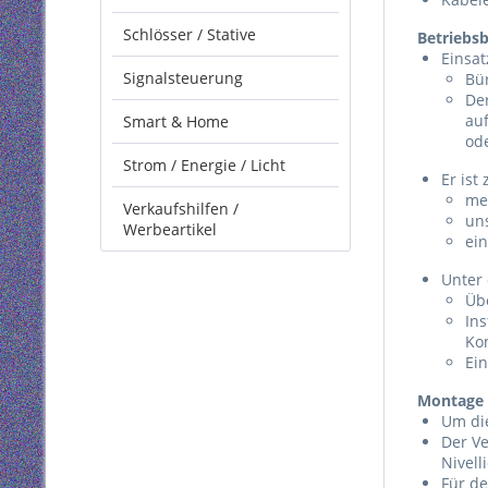
Schlösser / Stative
Betriebs
Einsa
Signalsteuerung
Bü
Der
au
Smart & Home
od
Strom / Energie / Licht
Er ist
me
Verkaufshilfen /
un
Werbeartikel
ei
Unter
Üb
Ins
Ko
Ein
Montage 
Um die
Der Ve
Nivell
Für de