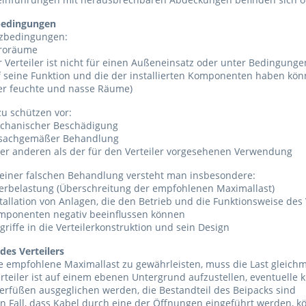
bedingungen
tzbedingungen:
roräume
 Verteiler ist nicht für einen Außeneinsatz oder unter Bedingunge
f seine Funktion und die der installierten Komponenten haben kö
er feuchte und nasse Räume)
 zu schützen vor:
chanischer Beschädigung
sachgemäßer Behandlung
ner anderen als der für den Verteiler vorgesehenen Verwendung
 einer falschen Behandlung versteht man insbesondere:
erbelastung (Überschreitung der empfohlenen Maximallast)
tallation von Anlagen, die den Betrieb und die Funktionsweise des V
mponenten negativ beeinflussen können
griffe in die Verteilerkonstruktion und sein Design
des Verteilers
 empfohlene Maximallast zu gewährleisten, muss die Last gleichm
rteiler ist auf einem ebenen Untergrund aufzustellen, eventuelle
ierfüßen ausgeglichen werden, die Bestandteil des Beipacks sind
n Fall, dass Kabel durch eine der Öffnungen eingeführt werden, k