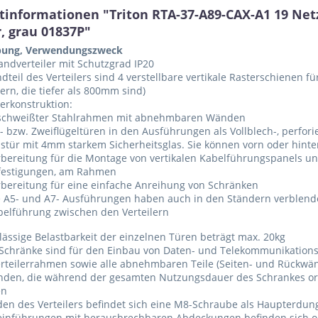
tinformationen "Triton RTA-37-A89-CAX-A1 19 Ne
, grau 01837P"
bung, Verwendungszweck
andverteiler mit Schutzgrad IP20
dteil des Verteilers sind 4 verstellbare vertikale Rasterschienen 
lern, die tiefer als 800mm sind)
lerkonstruktion:
schweißter Stahlrahmen mit abnehmbaren Wänden
- bzw. Zweiflügeltüren in den Ausführungen als Vollblech-, perfor
stür mit 4mm starkem Sicherheitsglas. Sie können vorn oder hinte
bereitung für die Montage von vertikalen Kabelführungspanels und
festigungen, am Rahmen
rbereitung für eine einfache Anreihung von Schränken
e A5- und A7- Ausführungen haben auch in den Ständern verblende
belführung zwischen den Verteilern
lässige Belastbarkeit der einzelnen Türen beträgt max. 20kg
 Schränke sind für den Einbau von Daten- und Telekommunikations
rteilerrahmen sowie alle abnehmbaren Teile (Seiten- und Rückwänd
nden, die während der gesamten Nutzungsdauer des Schrankes or
en
en des Verteilers befindet sich eine M8-Schraube als Haupterdu
einführungen mit herausbrechbaren Abdeckungen befinden sich 