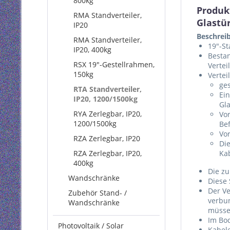
800kg
Produk
RMA Standverteiler,
Glastür
IP20
Beschrei
RMA Standverteiler,
19"-St
IP20, 400kg
Bestan
RSX 19"-Gestellrahmen,
Vertei
150kg
Vertei
ge
RTA Standverteiler,
Ein
IP20, 1200/1500kg
Gla
RYA Zerlegbar, IP20,
Vor
1200/1500kg
Be
Vo
RZA Zerlegbar, IP20
Di
RZA Zerlegbar, IP20,
Ka
400kg
Die zu
Wandschränke
Diese
Der Ve
Zubehör Stand- /
verbu
Wandschränke
müss
Im Bod
Photovoltaik / Solar
Kabel