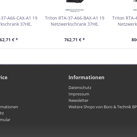
-37-A66-CAX-A1 19
Triton RTA-37-A66-BAX-A1 19
Triton RTA-
kschrank 37HE,
Netzwerkschrank 37HE,
Netzwerk
m, Glastür, grau
600x600mm, Glastür, schwarz
600x600mm
01837
01837A
62,71 € *
762,71 € *
80
ice
Informationen
Datenschutz
Impressum
Newsletter
rmationen
Weitere Shops von Büro & Technik B
cht
rmular