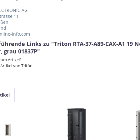
ECTRONIC AG
trasse 11
eßen
and
nline-info.com
führende Links zu "Triton RTA-37-A89-CAX-A1 19
, grau 01837P"
um Artikel?
Artikel von Tritón
tikel