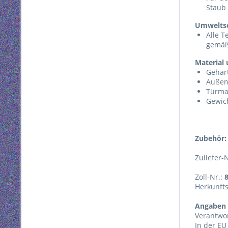
Staub
Umwelts
Alle T
gemäß
Material
Gehärt
Außen
Türma
Gewich
Zubehör:
Zuliefer-
Zoll-Nr.:
Herkunft
Angaben 
Verantwor
In der EU