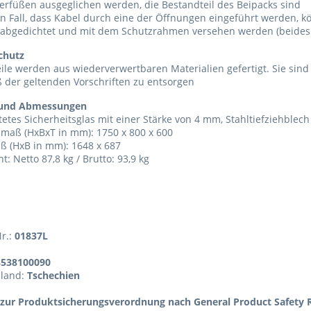
ierfüßen ausgeglichen werden, die Bestandteil des Beipacks sind
n Fall, dass Kabel durch eine der Öffnungen eingeführt werden, k
 abgedichtet und mit dem Schutzrahmen versehen werden (beides 
chutz
eile werden aus wiederverwertbaren Materialien gefertigt. Sie sin
 der geltenden Vorschriften zu entsorgen
 und Abmessungen
etes Sicherheitsglas mit einer Stärke von 4 mm, Stahltiefziehblech
maß (HxBxT in mm): 1750 x 800 x 600
ß (HxB in mm): 1648 x 687
t: Netto 87,8 kg / Brutto: 93,9 kg
Nr.:
01837L
8538100090
sland:
Tschechien
zur Produktsicherungsverordnung nach General Product Safety R