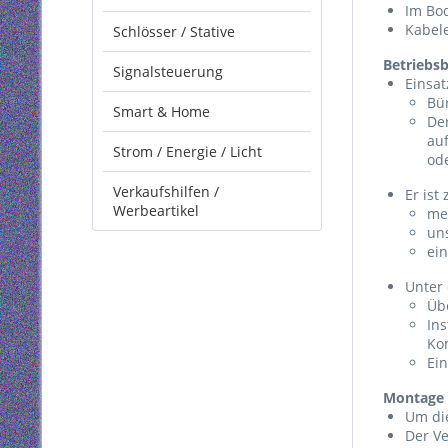
Im Bod
Kabel
Schlösser / Stative
Betriebs
Signalsteuerung
Einsa
Bü
Smart & Home
Der
au
Strom / Energie / Licht
od
Verkaufshilfen /
Er ist
Werbeartikel
me
un
ei
Unter
Üb
Ins
Ko
Ein
Montage 
Um die
Der Ve