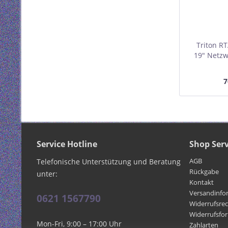
Triton R
19" Netzw
600x600m
7
Service Hotline
Shop Serv
AGB
Telefonische Unterstützung und Beratung
Rückgabe
unter:
Kontakt
Versandinfo
0621 1567790
Widerrufsre
Widerrufsfo
Mon-Fri, 9:00 – 17:00 Uhr
Zahlarten