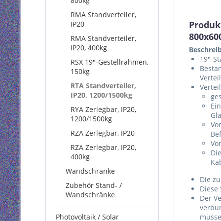
800kg
RMA Standverteiler,
Produk
IP20
800x60
RMA Standverteiler,
IP20, 400kg
Beschrei
19"-St
RSX 19"-Gestellrahmen,
Bestan
150kg
Vertei
RTA Standverteiler,
Vertei
IP20, 1200/1500kg
ge
Ein
RYA Zerlegbar, IP20,
Gla
1200/1500kg
Vor
RZA Zerlegbar, IP20
Be
Vo
RZA Zerlegbar, IP20,
Di
400kg
Ka
Wandschränke
Die zu
Zubehör Stand- /
Diese
Wandschränke
Der Ve
verbu
Photovoltaik / Solar
müss