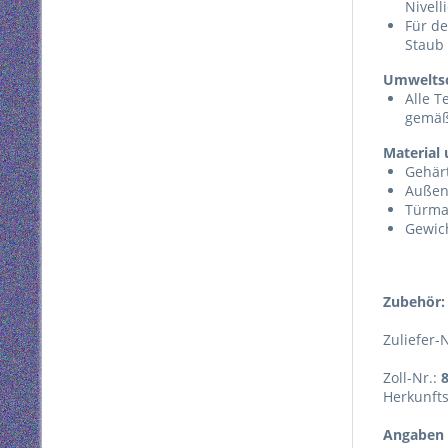
Nivell
Für de
Staub
Umwelts
Alle T
gemäß
Material
Gehärt
Außen
Türma
Gewich
Zubehör:
Zuliefer-
Zoll-Nr.:
Herkunft
Angaben 