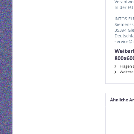
Verantwor
In der EU
INTOS EL
Siemenss
35394 Gi
Deutschl
service@i
Weiter
800x60
Fragen z
Weitere 
Ähnliche Ar