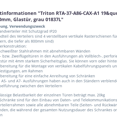
tinformationen "Triton RTA-37-A86-CAX-A1 19&qu
0mm, Glastür, grau 01837L"
bung, Verwendungszweck
andverteiler mit Schutzgrad IP20
dteil des Verteilers sind 4 verstellbare vertikale Rasterschienen 
lern, die tiefer als 800mm sind)
lerkonstruktion:
schweißter Stahlrahmen mit abnehmbaren Wänden
- bzw. Zweiflügeltüren in den Ausführungen als Vollblech-, perfor
stür mit 4mm starkem Sicherheitsglas. Sie können vorn oder hinte
bereitung für die Montage von vertikalen Kabelführungspanels und
festigungen, am Rahmen
rbereitung für eine einfache Anreihung von Schränken
e A5- und A7- Ausführungen haben auch in den Ständern verblende
belführung zwischen den Verteilern
lässige Belastbarkeit der einzelnen Türen beträgt max. 20kg
 Schränke sind für den Einbau von Daten- und Telekommunikations
rteilerrahmen sowie alle abnehmbaren Teile (Seiten- und Rückwänd
nden, die während der gesamten Nutzungsdauer des Schrankes or
en