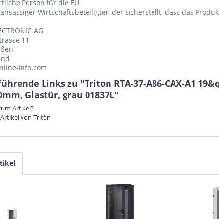
tliche Person für die EU
 ansässiger Wirtschaftsbeteiligter, der sicherstellt, dass das Produ
ECTRONIC AG
trasse 11
eßen
and
nline-info.com
führende Links zu "Triton RTA-37-A86-CAX-A1 19&
0mm, Glastür, grau 01837L"
um Artikel?
Artikel von Tritón
tikel