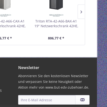
A-42-A66-CAX-A1
Triton RTA-42-A66-BAX-A1
Triton RTA-
rkschrank 42HE,
19" Netzwerkschrank 42HE,
19" Netzwer
, Glastür, grau
600x600mm, Glastür, schwarz
600x600mm, 
01842
01842A
0
6,77 € *
806,77 € *
836,
Newsletter
Abonnieren Sie den kostenlosen Newsletter
und verpassen Sie keine Neuigkeit oder
Aktion mehr von www.but-edv-zubehoer.de.
PS