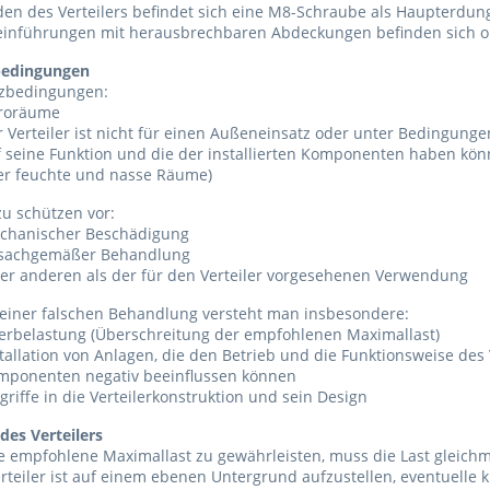
en des Verteilers befindet sich eine M8-Schraube als Haupterdu
einführungen mit herausbrechbaren Abdeckungen befinden sich 
bedingungen
tzbedingungen:
roräume
 Verteiler ist nicht für einen Außeneinsatz oder unter Bedingunge
f seine Funktion und die der installierten Komponenten haben kö
er feuchte und nasse Räume)
 zu schützen vor:
chanischer Beschädigung
sachgemäßer Behandlung
ner anderen als der für den Verteiler vorgesehenen Verwendung
 einer falschen Behandlung versteht man insbesondere:
erbelastung (Überschreitung der empfohlenen Maximallast)
tallation von Anlagen, die den Betrieb und die Funktionsweise des V
mponenten negativ beeinflussen können
griffe in die Verteilerkonstruktion und sein Design
des Verteilers
 empfohlene Maximallast zu gewährleisten, muss die Last gleichm
rteiler ist auf einem ebenen Untergrund aufzustellen, eventuelle