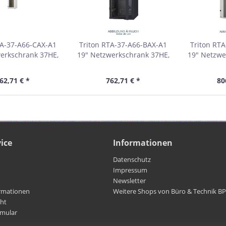
TA-37-A66-CAX-A1
Triton RTA-37-A66-BAX-A1
Triton RT
erkschrank 37HE,
19" Netzwerkschrank 37HE,
19" Netzwe
m, Glastür, grau
600x600mm, Glastür, schwarz
600x600mm
01837
01837A
62,71 € *
762,71 € *
80
ice
Informationen
Datenschutz
Impressum
Newsletter
rmationen
Weitere Shops von Büro & Technik B
cht
rmular