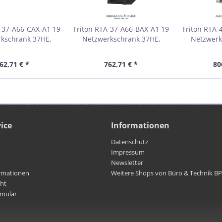
-37-A66-CAX-A1 19
Triton RTA-37-A66-BAX-A1 19
Triton RTA-
kschrank 37HE,
Netzwerkschrank 37HE,
Netzwerk
m, Glastür, grau
600x600mm, Glastür, schwarz
600x600mm
01837
01837A
62,71 € *
762,71 € *
80
ice
Informationen
Datenschutz
Impressum
Newsletter
rmationen
Weitere Shops von Büro & Technik B
cht
rmular