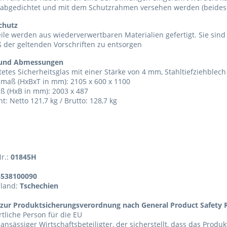
 abgedichtet und mit dem Schutzrahmen versehen werden (beides 
chutz
eile werden aus wiederverwertbaren Materialien gefertigt. Sie sin
 der geltenden Vorschriften zu entsorgen
 und Abmessungen
etes Sicherheitsglas mit einer Stärke von 4 mm, Stahltiefziehblech
maß (HxBxT in mm): 2105 x 600 x 1100
ß (HxB in mm): 2003 x 487
t: Netto 121,7 kg / Brutto: 128,7 kg
Nr.:
01845H
8538100090
sland:
Tschechien
zur Produktsicherungsverordnung nach General Product Safety R
tliche Person für die EU
 ansässiger Wirtschaftsbeteiligter, der sicherstellt, dass das Produ