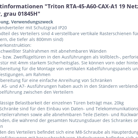
tinformationen "Triton RTA-45-A60-CAX-A1 19 Ne
r, grau 01845H"
bung, Verwendungszweck
andverteiler mit Schutzgrad IP20
dteil des Verteilers sind 4 verstellbare vertikale Rasterschienen 
lern, die tiefer als 800mm sind)
lerkonstruktion:
schweißter Stahlrahmen mit abnehmbaren Wänden
- bzw. Zweiflügeltüren in den Ausführungen als Vollblech-, perfor
stür mit 4mm starkem Sicherheitsglas. Sie können vorn oder hinte
bereitung für die Montage von vertikalen Kabelführungspanels und
festigungen, am Rahmen
rbereitung für eine einfache Anreihung von Schränken
e A5- und A7- Ausführungen haben auch in den Ständern verblende
belführung zwischen den Verteilern
lässige Belastbarkeit der einzelnen Türen beträgt max. 20kg
 Schränke sind für den Einbau von Daten- und Telekommunikations
rteilerrahmen sowie alle abnehmbaren Teile (Seiten- und Rückwänd
nden, die während der gesamten Nutzungsdauer des Schrankes or
en
en des Verteilers befindet sich eine M8-Schraube als Haupterdu
einführungen mit herausbrechbaren Abdeckungen befinden sich 