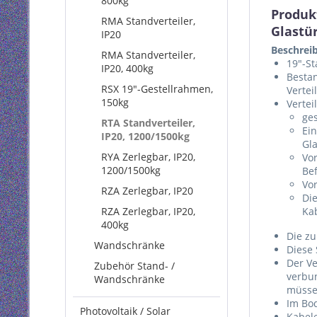
800kg
Produk
RMA Standverteiler,
Glastü
IP20
Beschrei
RMA Standverteiler,
19"-St
IP20, 400kg
Bestan
RSX 19"-Gestellrahmen,
Vertei
150kg
Vertei
ge
RTA Standverteiler,
Ein
IP20, 1200/1500kg
Gla
RYA Zerlegbar, IP20,
Vor
1200/1500kg
Be
Vo
RZA Zerlegbar, IP20
Di
RZA Zerlegbar, IP20,
Ka
400kg
Die zu
Wandschränke
Diese
Der Ve
Zubehör Stand- /
verbu
Wandschränke
müss
Im Bod
Photovoltaik / Solar
Kabel