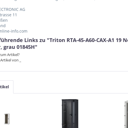
ECTRONIC AG
trasse 11
eßen
and
nline-info.com
führende Links zu "Triton RTA-45-A60-CAX-A1 19
r, grau 01845H"
um Artikel?
Artikel von _
tikel