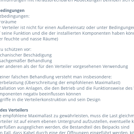
bedingungen
tzbedingungen:
roräume
 Verteiler ist nicht für einen Außeneinsatz oder unter Bedingunge
f seine Funktion und die der installierten Komponenten haben kö
er feuchte und nasse Räume)
 zu schützen vor:
chanischer Beschädigung
sachgemäßer Behandlung
ner anderen als der für den Verteiler vorgesehenen Verwendung
 einer falschen Behandlung versteht man insbesondere:
erbelastung (Überschreitung der empfohlenen Maximallast)
tallation von Anlagen, die den Betrieb und die Funktionsweise des V
mponenten negativ beeinflussen können
griffe in die Verteilerkonstruktion und sein Design
des Verteilers
 empfohlene Maximallast zu gewährleisten, muss die Last gleichm
rteiler ist auf einem ebenen Untergrund aufzustellen, eventuelle
ierfüßen ausgeglichen werden, die Bestandteil des Beipacks sind
n Fall, dass Kabel durch eine der Öffnungen eingeführt werden, k