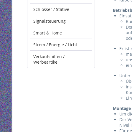
Schlösser / Stative
Betriebs
Einsa
Signalsteuerung
Bü
Der
au
Smart & Home
od
Strom / Energie / Licht
Er ist
me
Verkaufshilfen /
un
Werbeartikel
ei
Unter
Üb
Ins
Ko
Ein
Montage 
Um die
Der Ve
Nivell
Für de