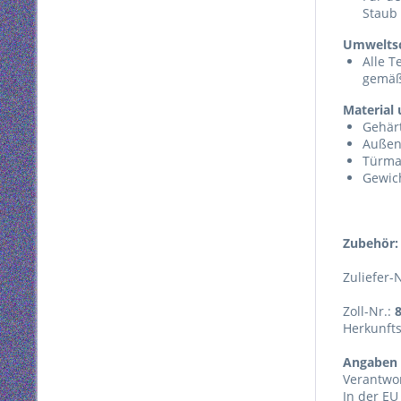
Staub
Umwelts
Alle T
gemäß
Material
Gehärt
Außen
Türma
Gewich
Zubehör:
Zuliefer-
Zoll-Nr.:
Herkunft
Angaben 
Verantwor
In der EU