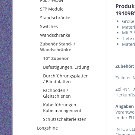
PoE / WLAN
Produk
SFP Module
19109B
Standschränke
Größe:
Switches
Materi
Mit 3 
Wandschränke
Tiefe
Zubehör Stand- /
Materi
Wandschränke
10" Zubehör
Zubehör:
Befestigungen, Erdung
Durchführungsplatten
Zuliefer-
/ Blindplatten
Zoll-Nr.:
Fachböden /
Herkunft
Gleitschienen
Kabelführungen
Angaben 
Kabelmanagement
Verantwor
In der EU
Schutzschalterleisten
Longshine
INTOS EL
Siemenss