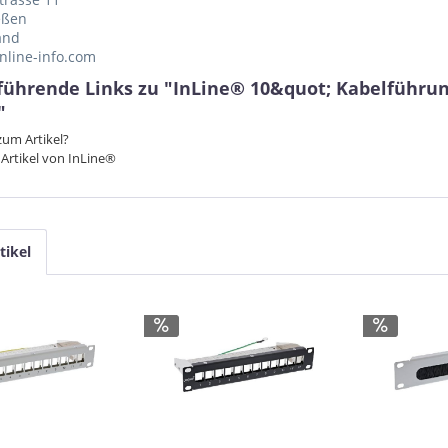
eßen
and
nline-info.com
führende Links zu "InLine® 10&quot; Kabelführung
"
um Artikel?
Artikel von InLine®
tikel