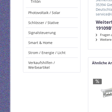
Tritón
35394 Gi
Deutschl
Photovoltaik / Solar
service@i
Weiter
Schlösser / Stative
19109B
Signalsteuerung
Fragen z
Weitere 
Smart & Home
Strom / Energie / Licht
Verkaufshilfen /
Ähnliche Ar
Werbeartikel