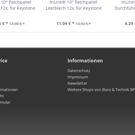
 10" Patchpanel
InLine® 10" Patchpanel
InLine
 12x, für Keystone
Leerblech 12x, für Keystone
Durchführ
HE, RAL7035 grau
Module, 1HE, RAL9005
Bürste, 1H
19109D
schwarz 19109C
1
4 € *
11,04 € *
4,29 
13,90 € *
13,90 € *
ice
Informationen
Datenschutz
Impressum
Newsletter
rmationen
Weitere Shops von Büro & Technik B
cht
rmular