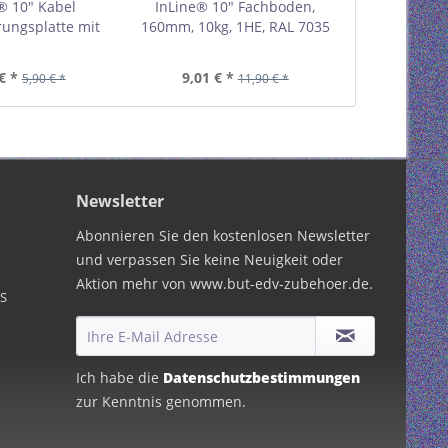
® 10" Kabel
InLine® 10" Fachboden,
InLine® 10" B
ungsplatte mit
160mm, 10kg, 1HE, RAL 7035
RAL 7035 
E, RAL 7035 grau
grau 19109F
9109H
€ *
9,01 € *
2,21 €
5,90 € *
11,90 € *
Newsletter
Abonnieren Sie den kostenlosen Newsletter
und verpassen Sie keine Neuigkeit oder
Aktion mehr von www.but-edv-zubehoer.de.
PS
Ich habe die
Datenschutzbestimmungen
zur Kenntnis genommen.