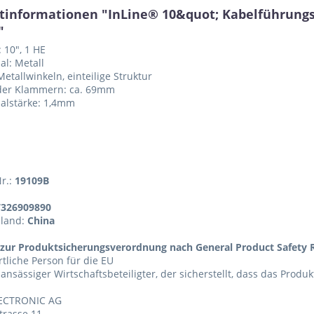
tinformationen "InLine® 10&quot; Kabelführungsp
"
 10", 1 HE
al: Metall
Metallwinkeln, einteilige Struktur
 der Klammern: ca. 69mm
alstärke: 1,4mm
Nr.:
19109B
7326909890
sland:
China
zur Produktsicherungsverordnung nach General Product Safety R
tliche Person für die EU
 ansässiger Wirtschaftsbeteiligter, der sicherstellt, dass das Produ
ECTRONIC AG
trasse 11