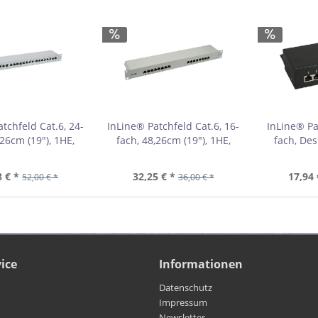
tchfeld Cat.6, 24-
InLine® Patchfeld Cat.6, 16-
InLine® Pa
,26cm (19"), 1HE,
fach, 48,26cm (19"), 1HE,
fach, Des
u, RAL7035 76224
lichtgrau, RAL7035 76216
RAL9
8 € *
32,25 € *
17,94 
52,00 € *
36,00 € *
ice
Informationen
Datenschutz
Impressum
Newsletter