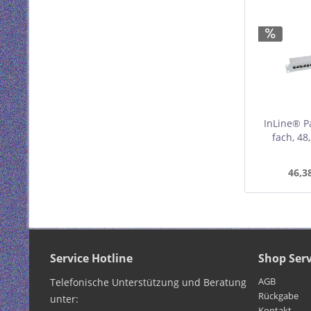
InLine® Pa
fach, 48
lichtgra
46,3
Service Hotline
Shop Serv
AGB
Telefonische Unterstützung und Beratung
Rückgabe
unter:
Kontakt