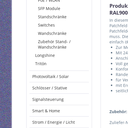
PoE / WLAN
Produkt
SFP Module
RAL900
Standschränke
In diesem
Switches
Patchfeld
Patchfeld
Wandschränke
muss. Die
Zubehör Stand- /
einfach ö
Wandschränke
Zur Mo
Mit 24
Longshine
Ansch
Tritón
Voll g
Konfor
Rände
Photovoltaik / Solar
für Ve
mit E
Schlösser / Stative
seitli
Signalsteuerung
Smart & Home
Zubehör:
Strom / Energie / Licht
Zuliefer-