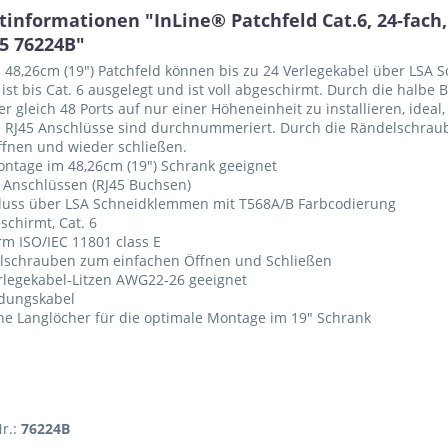
informationen "InLine® Patchfeld Cat.6, 24-fach,
5 76224B"
 48,26cm (19") Patchfeld können bis zu 24 Verlegekabel über LS
 ist bis Cat. 6 ausgelegt und ist voll abgeschirmt. Durch die halbe 
er gleich 48 Ports auf nur einer Höheneinheit zu installieren, idea
 RJ45 Anschlüsse sind durchnummeriert. Durch die Rändelschraub
ffnen und wieder schließen.
ntage im 48,26cm (19") Schrank geeignet
 Anschlüssen (RJ45 Buchsen)
luss über LSA Schneidklemmen mit T568A/B Farbcodierung
eschirmt, Cat. 6
m ISO/IEC 11801 class E
lschrauben zum einfachen Öffnen und Schließen
rlegekabel-Litzen AWG22-26 geeignet
rdungskabel
che Langlöcher für die optimale Montage im 19" Schrank
Nr.:
76224B