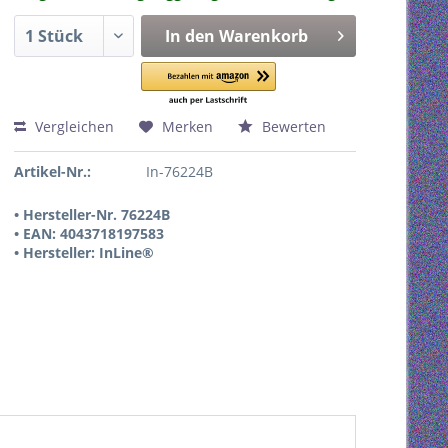
In den
Warenkorb
Vergleichen
Merken
Bewerten
Artikel-Nr.:
In-76224B
• Hersteller-Nr. 76224B
• EAN: 4043718197583
• Hersteller: InLine®