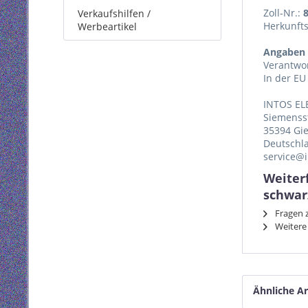
Zoll-Nr.:
Verkaufshilfen /
Herkunft
Werbeartikel
Angaben 
Verantwor
In der EU
INTOS EL
Siemenss
35394 Gi
Deutschl
service@i
Weiterf
schwar
Fragen z
Weitere 
Ähnliche Ar