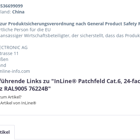
8536699099
sland:
China
zur Produktsicherungsverordnung nach General Product Safety R
tliche Person für die EU
 ansässiger Wirtschaftsbeteiligter, der sicherstellt, dass das Produ
ECTRONIC AG
trasse 11
eßen
and
nline-info.com
ührende Links zu "InLine® Patchfeld Cat.6, 24-fac
z RAL9005 76224B"
um Artikel?
Artikel von InLine®
tikel